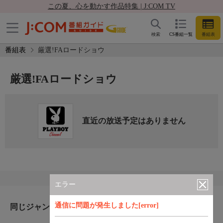
この夏、心を動かす作品特集 | J:COM TV
検索
CS番組一覧
番組表
番組表
厳選!FAロードショウ
厳選!FAロードショウ
直近の放送予定はありません
エラー
通信に問題が発生しました[error]
同じジャンルのおすすめ番組