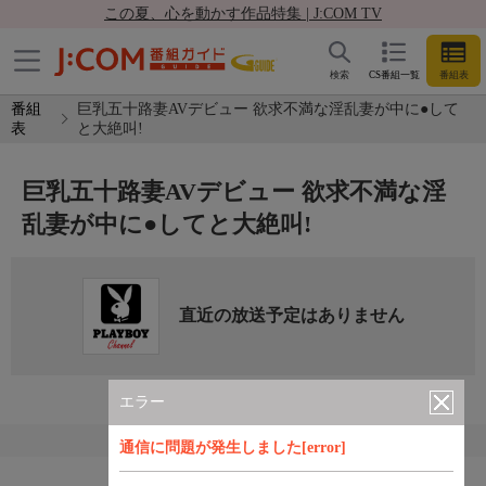
この夏、心を動かす作品特集 | J:COM TV
検索
CS番組一覧
番組表
番組
巨乳五十路妻AVデビュー 欲求不満な淫乱妻が中に●して
表
と大絶叫!
巨乳五十路妻AVデビュー 欲求不満な淫
乱妻が中に●してと大絶叫!
直近の放送予定はありません
エラー
通信に問題が発生しました[error]