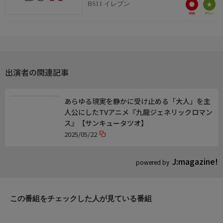
BS11 イレブン
おしらせ
BS11公式WEBサイトでは、みなさまからのメッセージを受け付
け、公開しております。番組への率直なご意見やご感想など、ど
しどしお寄せください。
https://www.bs11.jp/anime/kamuisan/
出演者の関連記事
あらゆる現実を静かに受け止める「大人」を主
人公にしたTVアニメ『九龍ジェネリックロマン
ス』【サンキュータツオ】
2025/05/22
J:magazine!
powered by
この番組をチェックした人が見ている番組