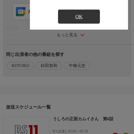
カレンダー登録
アプリ視聴
放送前
OK
出演者
もっと見る
杉田智和 ほか
スタッフ
同じ出演者の他の番組を探す
原作:えろき/作画:コノシロしんこ「うしろの正面カムイさん」
(小学館「マンガワン」連載中)
KOTOKO
杉田智和
中條元史
【監督】つくも匠
【シリーズ構成】中條元史
【キャラクターデザイン】山下敏成
【音楽】えんどうちひろ
【アニメーション制作】ゼロジー×ZG-R
放送スケジュール一覧
【製作】ウェイブ
うしろの正面カムイさん 第6話
主題歌
【オープニングテーマ】「成仏Come true」ORCALAND
8/12(水)
01:05～01:20
【エンディングテーマ】「SAY-BYE!!」KOTOKO