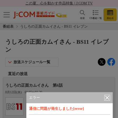
この夏、心を動かす作品特集 | J:COM TV
検索
CS番組一覧
番組表
番組表
うしろの正面カムイさん - BS11 イレブン
うしろの正面カムイさん - BS11 イレブ
ン
放送スケジュール一覧
直近の放送
うしろの正面カムイさん 第6話
8月12日(水)
01:05〜01:20
エラー
Ch.211
BS11 イレブン
通信に問題が発生しました[error]