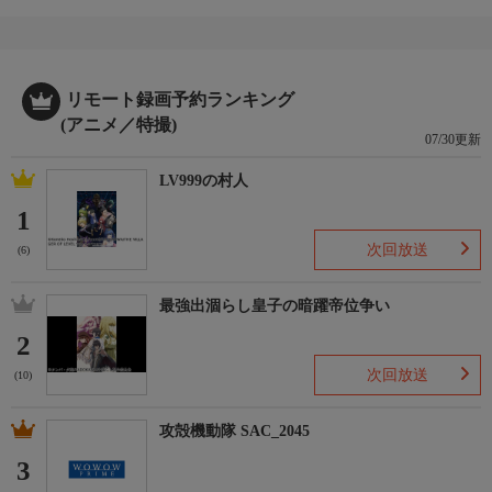
リモート録画予約ランキング
(アニメ／特撮)
07/30更新
LV999の村人
1
次回放送
(6)
最強出涸らし皇子の暗躍帝位争い
2
次回放送
(10)
攻殻機動隊 SAC_2045
3