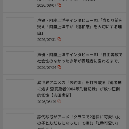
【監督】葛谷直行
2026/08/07
【シリーズ構成】広田光毅
【キャラクターデザイン】姉崎早也花
声優・阿座上洋平インタビュー#2「当たり前を
【音楽】宝野聡史、中野香梨
疑え！阿座上洋平が『違和感』を大切にする理
【アニメーション制作】スタジオコメット
由」
2026/07/31
主題歌
【OPENING THEME SONG】「Q.E.D.」小倉唯
声優・阿座上洋平インタビュー#1「自由奔放で
【ENDING THEME SONG】「グッバイ・ララバイ」大西亜玖璃
社会性のなかった少年が表現者に変わるまで」
2026/07/24
おしらせ
BS11公式WEBサイトでは、みなさまからのメッセージを受け付
け、公開しております。番組への率直なご意見やご感想など、ど
異世界アニメの「お約束」を打ち破る『勇者刑
しどしお寄せください。
に処す 懲罰勇者9004隊刑務記録』が放つ圧倒
https://www.bs11.jp/anime/buchigirereijo/
的個性【吉田尚記】
2026/05/29
鈴代紗弓がアニメ「クラスで2番目に可愛い女
の子と友だちになった」で挑む「1番可愛い」