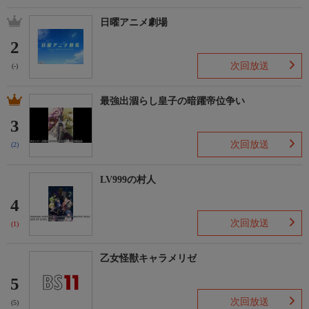
日曜アニメ劇場
2
次回放送
(-)
最強出涸らし皇子の暗躍帝位争い
3
次回放送
(2)
LV999の村人
4
次回放送
(1)
乙女怪獣キャラメリゼ
5
次回放送
(5)