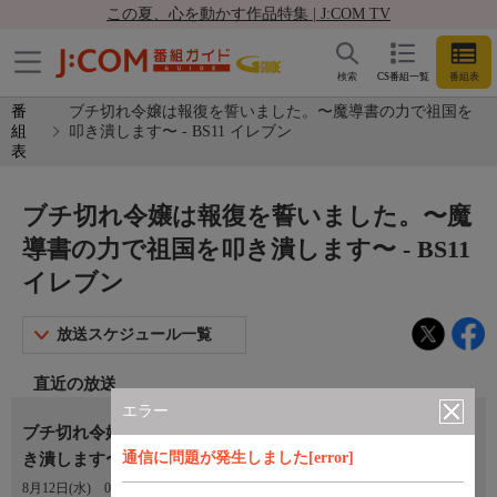
この夏、心を動かす作品特集 | J:COM TV
検索
CS番組一覧
番組表
番
ブチ切れ令嬢は報復を誓いました。〜魔導書の力で祖国を
組
叩き潰します〜 - BS11 イレブン
表
ブチ切れ令嬢は報復を誓いました。〜魔
導書の力で祖国を叩き潰します〜 - BS11
イレブン
放送スケジュール一覧
直近の放送
エラー
ブチ切れ令嬢は報復を誓いました。〜魔導書の力で祖国を叩
通信に問題が発生しました[error]
き潰します〜 第06話
8月12日(水)
01:30〜02:00