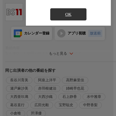
Ch.211
BS11 イレブン
OK
カレンダー登録
アプリ視聴
放送前
番組内容
もっと見る
私を裏切った祖国の皆さま、覚悟はよろしくて?
建国記念パーティーの夜、公爵令嬢エリザベートは、ほかの令嬢
同じ出演者の他の番組を探す
に心を移した王太子から突然の婚約破棄を突きつけられ、そのま
ま牢へ幽閉されてしまう。
長谷川育美
阿座上洋平
高野麻里佳
番組内容2
瀬戸麻沙美
赤羽根健治
姉崎早也花
すべてを捧げてきた祖国に裏切られたエリザベートは、強力な神
大西亜玖璃
大西沙織
石上静香
水中雅章
器【七つの魔導書(グリモア・セブンス)】を手に亡命を決意!隣国
の子爵ルーカスの手を借りて、新生活と商会経営を始める。祖国
葛谷直行
広田光毅
宝野聡史
中野香梨
への凄烈な復讐心を胸に秘めながら−−
小倉唯
芹澤優