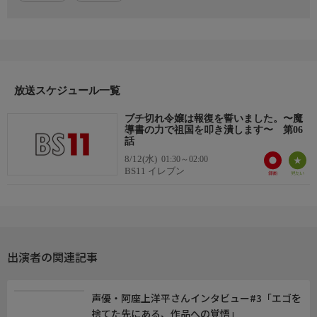
“婚約破棄"×“投獄"された美しき天才令嬢が、最強の魔導書を手
に“人脈・経済・武力"を操って裏切者たちに報復する、爽快・大
逆転の復讐ファンタジー、ここに開幕!
出演者
【エリザベート・レイストン/エリー・レイス】大西沙織
放送スケジュール一覧
【ミレイ・カタリア】長谷川育美
【ルノア・カールトン】小倉唯
ブチ切れ令嬢は報復を誓いました。〜魔
【ミーシャ・テイル】上原あゆみ
導書の力で祖国を叩き潰します〜 第06
【ティーダ】芹澤優
話
【エルザ・アーチフィールド】石上静香
8/12(水)
01:30～02:00
BS11 イレブン
【ルーカス・レブリック】阿座上洋平
【フリード・ハルドリア】水中雅章
【シルビア・ロックイート】高野麻里佳
【ロゼリア・ファドガル】瀬戸麻沙美
【ロベルト・アーティ】赤羽根健治
出演者の関連記事
スタッフ
【原作】はぐれメタボ(HJノベルス/ホビージャパン)
声優・阿座上洋平さんインタビュー#3「エゴを
【キャラクター原案】昌未
捨てた先にある、作品への覚悟」
【漫画】おおのいも(HJコミックス/コミックファイア連載)