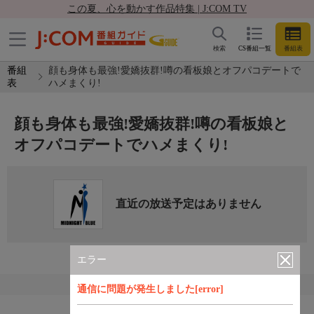
この夏、心を動かす作品特集 | J:COM TV
検索
CS番組一覧
番組表
番組
顔も身体も最強!愛嬌抜群!噂の看板娘とオフパコデートで
表
ハメまくり!
顔も身体も最強!愛嬌抜群!噂の看板娘と
オフパコデートでハメまくり!
直近の放送予定はありません
エラー
通信に問題が発生しました[error]