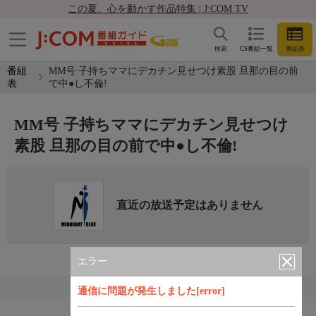
この夏、心を動かす作品特集 | J:COM TV
検索
CS番組一覧
番組表
番組
MM号 子持ちママにデカチン見せつけ素股 旦那の目の前
表
で中●し不倫!
MM号 子持ちママにデカチン見せつけ
素股 旦那の目の前で中●し不倫!
直近の放送予定はありません
エラー
通信に問題が発生しました[error]