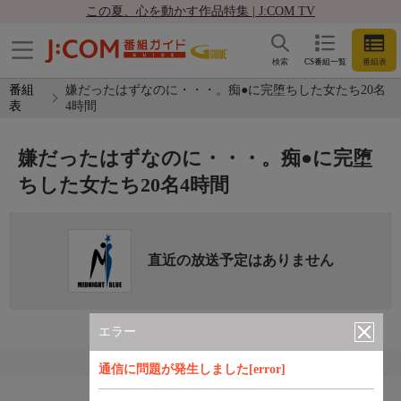
この夏、心を動かす作品特集 | J:COM TV
検索
CS番組一覧
番組表
番組
嫌だったはずなのに・・・。痴●に完堕ちした女たち20名
表
4時間
嫌だったはずなのに・・・。痴●に完堕
ちした女たち20名4時間
直近の放送予定はありません
エラー
通信に問題が発生しました[error]