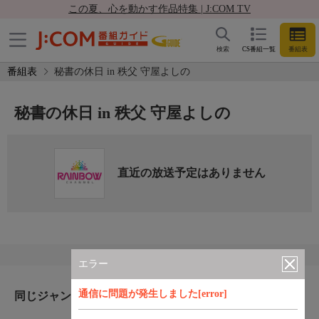
この夏、心を動かす作品特集 | J:COM TV
検索
CS番組一覧
番組表
番組表
秘書の休日 in 秩父 守屋よしの
秘書の休日 in 秩父 守屋よしの
直近の放送予定はありません
エラー
通信に問題が発生しました[error]
同じジャンルのおすすめ番組