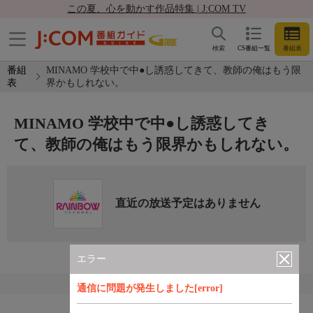
この夏、心を動かす作品特集 | J:COM TV
検索
CS番組一覧
番組表
番組
MINAMO 学校中で中●し誘惑してきて、教師の俺はもう限
表
界かもしれない。
MINAMO 学校中で中●し誘惑してき
て、教師の俺はもう限界かもしれない。
直近の放送予定はありません
エラー
通信に問題が発生しました[error]