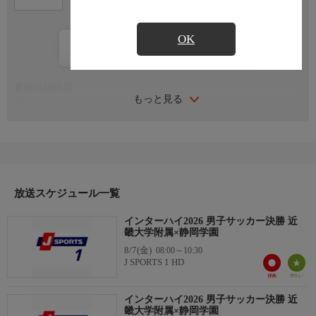
OK
カレンダー登録
番組詳細内容
もっと見る
番組内容
男子 決勝
解説：名良橋晃
実況：原大悟
開催日：2026年8月1日
放送スケジュール一覧
会場：Jヴィレッジスタジアム，福島県双葉郡広野町
インターハイ2026 男子サッカー決勝 近
部活に燃える高校生たちの真夏の祭典、全国高等学校総合体育大
畿大学附属×静岡学園
会(インターハイ)。
8/7(金)
08:00～10:30
インターハイは、全国高等学校サッカー選手権大会、高円宮杯U-
J SPORTS 1 HD
18サッカープレミアリーグと並ぶ高校サッカー3大全国大会のひ
とつとなる。
インターハイ2026 男子サッカー決勝 近
畿大学附属×静岡学園