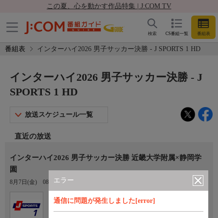
この夏、心を動かす作品特集 | J:COM TV
検索
CS番組一覧
番組表
番組表
インターハイ2026 男子サッカー決勝 - J SPORTS 1 HD
インターハイ2026 男子サッカー決勝 - J
SPORTS 1 HD
放送スケジュール一覧
直近の放送
インターハイ2026 男子サッカー決勝 近畿大学附属×静岡学
園
エラー
8月7日(金)
08:00〜10:30
Ch.405
通信に問題が発生しました[error]
J SPORTS 1 HD