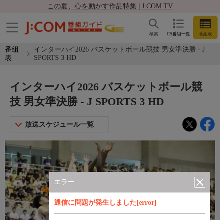
この夏、心を動かす作品特集 | J:COM TV
検索
CS番組一覧
番組表
番組
インターハイ2026 バスケットボール競技 男女準決勝 - J
SPORTS 3 HD
表
インターハイ2026 バスケットボール競
技 男女準決勝 - J SPORTS 3 HD
放送スケジュール一覧
エラー
通信に問題が発生しました[error]