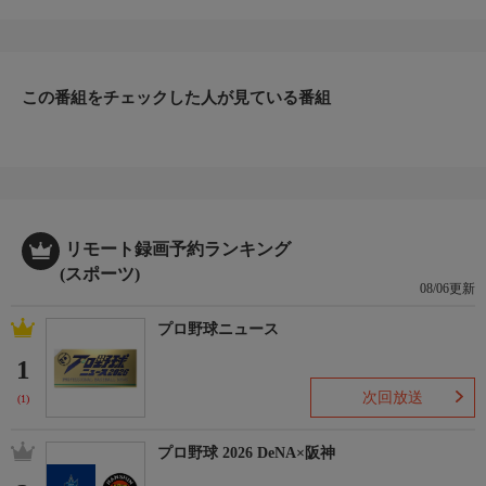
ル競技大会＞
男女 準決勝
■女子 準決勝-1 『桜花学園(愛知) vs. 東海大福岡(福岡)』
■女子 準決勝-2 『大阪薫英女学院(大阪) vs. 京都精華学園(京都)』
この番組をチェックした人が見ている番組
■男子 準決勝-1 『福岡大大濠(福岡) vs. 開志国際(新潟)』
■男子 準決勝-2 『北陸(福井) vs. 中部大第一(愛知)』
開催日：2026年8月1日
会場：Asueアリーナ大阪， 大阪府大阪市
番組内容
部活に燃える高校生たちの真夏の祭典、全国高等学校総合体育大
会(インターハイ)。
リモート録画予約ランキング
バスケットボール競技、今年は大阪府で開催される。
(スポーツ)
08/06更新
番組内容
各都道府県の予選を勝ち抜いた精鋭が、夏の日本一を目指して激
プロ野球ニュース
闘を繰り広げる。
1
高校生活3年間の中で、各都道府県予選を勝ち抜いてきたチーム
でなければ経験できない舞台になるため、選手それぞれの思いが
次回放送
(1)
詰まった物語が毎年生まれる。
青春時代をバスケットボールに懸ける高校生たちの熱い戦いに注
プロ野球 2026 DeNA×阪神
目！