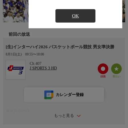
OK
前回の放送
[生]インターハイ2026 バスケットボール競技 男女準決勝
8月1日(土)
09:55〜18:00
Ch.407
J SPORTS 3 HD
カレンダー登録
番組詳細内容
もっと見る
番組内容
＜インターハイ2026 全国高等学校総合体育大会バスケットボー