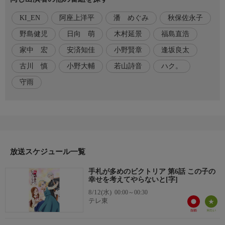
小野賢章 ランコム：野島健児 ヨラナ・ヘインズ：秋保佐永子 バ
KI_EN
阿座上洋平
潘 めぐみ
秋保佐永子
ーナード・フィッチャー：家中 宏 ほか
野島健児
日向 萌
木村延景
福島直浩
原作脚本
家中 宏
安済知佳
小野賢章
逢坂良太
原作：守雨「手札が多めのビクトリア」(MFブック
ス/KADOKAWA刊)
古川 慎
小野大輔
若山詩音
ハク。
シリーズ構成:福島直浩
守雨
監督・演出
監督:木村延景
アニメーション制作：スタジオディーン
音楽
放送スケジュール一覧
音楽:日向 萌
オープニングテーマ：「一進」 ハク。
手札が多めのビクトリア 第6話 この子の
エンディングテーマ：「縁のつき」 KI_EN
幸せを考えてやらないと[字]
8/12(水)
00:00～00:30
ホームページ
テレ東
https://www.tv-tokyo.co.jp/anime/victoria/