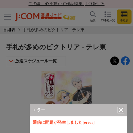
この夏、心を動かす作品特集 | J:COM TV
検索
CS番組一覧
番組表
番組表
手札が多めのビクトリア - テレ東
手札が多めのビクトリア - テレ東
放送スケジュール一覧
エラー
通信に問題が発生しました[error]