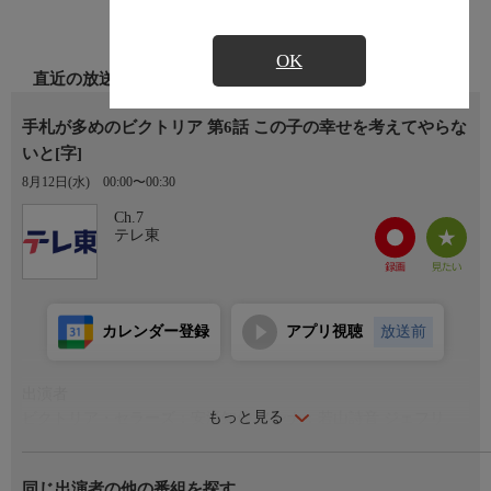
OK
直近の放送
手札が多めのビクトリア 第6話 この子の幸せを考えてやらな
いと[字]
8月12日(水)
00:00〜00:30
Ch.7
テレ東
カレンダー登録
アプリ視聴
放送前
出演者
もっと見る
ビクトリア・セラーズ：安済知佳 ノンナ：若山詩音 ジェフリ
ー・アッシャー：阿座上洋平 エドワード・アッシャー：小野大
輔 クラーク・アンダーソン：潘 めぐみ ザハーロ：古川 慎 コン
同じ出演者の他の番組を探す
ラッド・アシュベリー：逢坂良太 セドリック・アシュベリー：