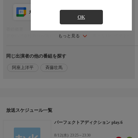
カレンダー登録
アプリ視聴
放送前
OK
番組概要
もっと見る
面食いで女性遊びが激しい大学生・明仁は、美人な顔して澄まし
た態度の冴がどうにも気に食わない。
合コンで狙っていた女子も冴目当てだとわかり、イライラは
同じ出演者の他の番組を探す
MAXに。
そんな時、ホテル街で冴が男と揉めているところに遭遇した明
阿座上洋平
斉藤壮馬
仁。
普段とは打って変わって隙だらけの冴に煽られた明仁は冴を強引
に押し倒すが、予想外の反応に抑えがきかなくなりーー!?
キャスト
放送スケジュール一覧
久慈明仁:阿座上洋平
高槻冴:斉藤壮馬
パーフェクトアディクション play.6
スタッフ
8/12(水)
23:25～23:30
原作:美山薫子