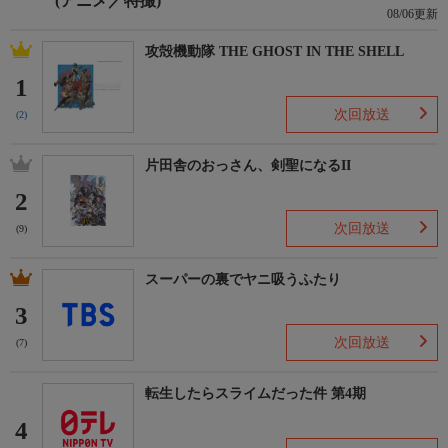
(アニメ／特撮)
08/06更新
攻殻機動隊 THE GHOST IN THE SHELL
1
次回放送
(2)
片田舎のおっさん、剣聖になるII
2
次回放送
(9)
スーパーの裏でヤニ吸うふたり
3
次回放送
(7)
転生したらスライムだった件 第4期
4