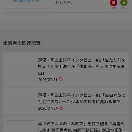
テレビ神奈川
監督:魚住明石
制作統括:高橋和也
アニメーション制作:Imagica Infos/Imageworks Studio
製作:「パーフェクトアディクション」製作委員会
制作年
出演者の関連記事
2026年
声優・阿座上洋平インタビュー#2「当たり前を
疑え！阿座上洋平が『違和感』を大切にする理
由」
2026/07/31
声優・阿座上洋平インタビュー#1「自由奔放で
社会性のなかった少年が表現者に変わるまで」
2026/07/24
異世界アニメの「お約束」を打ち破る『勇者刑
に処す 懲罰勇者9004隊刑務記録』が放つ圧倒