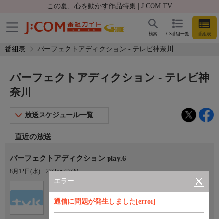
この夏、心を動かす作品特集 | J:COM TV
検索
CS番組一覧
番組表
番組表
パーフェクトアディクション - テレビ神奈川
パーフェクトアディクション - テレビ神
奈川
放送スケジュール一覧
直近の放送
パーフェクトアディクション play.6
8月12日(水)
23:25〜23:30
エラー
Ch.3
テレビ神奈川
通信に問題が発生しました[error]