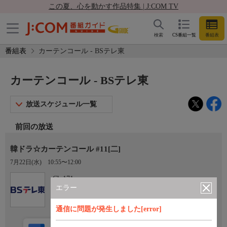
この夏、心を動かす作品特集 | J:COM TV
検索
CS番組一覧
番組表
番組表
カーテンコール - BSテレ東
カーテンコール - BSテレ東
放送スケジュール一覧
前回の放送
韓ドラ☆カーテンコール #11[二]
7月22日(水)
10:55〜12:00
Ch.171
BSテレ東
エラー
通信に問題が発生しました[error]