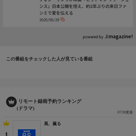
172ch
ンス』日本公開を控え、約2年ぶりの来日ファ
172chでは「特選ショッピング」を放送しています
ンミで愛を伝える
※4Kでの放送はありません
2025/05/29
「特選ショッピング」の視聴方法は
(1)BSチャンネル選局の直接入力で「172」を押す又は171chを視
J:magazine!
聴しているときに
powered by
(2)リモコンの赤ボタンを押す もしくは
(3)チャンネル選局の「▲」を押す
いずれかの方法でリモコンを操作してください
この番組をチェックした人が見ている番組
リモート録画予約ランキング
(ドラマ)
07/30更新
風、薫る
1