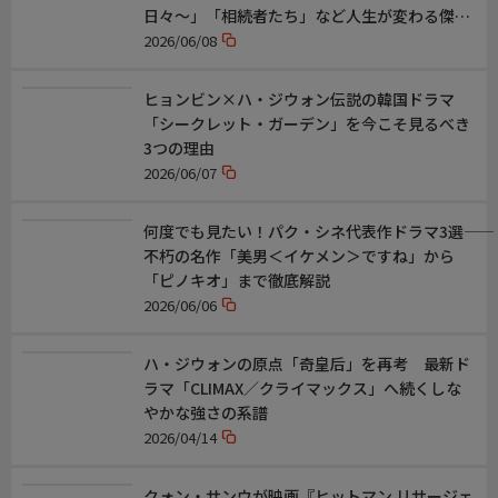
日々～」「相続者たち」など人生が変わる傑作
男〜』)
ドラマの名セリフ！
2026/06/08
番組概要(1)
ホテルチェーン「楽園」の新設ホテル完成を祝うパーティーで、
ヒョンビン×ハ・ジウォン伝説の韓国ドラマ
支配人セヨンは感慨に浸っていた。しかし兄セジュンが理事会を
「シークレット・ガーデン」を今こそ見るべき
開き、突然「楽園」の売却を発表。そこへ入院中のはずの会長・
3つの理由
祖母グムスンが現れ、理事会を中断させるが、彼女は余命宣告を
2026/06/07
受けていた。残された時間で、北朝鮮に残してきた、生き別れた
孫に会いたいと願うグムスン。
何度でも見たい！パク・シネ代表作ドラマ3選――
不朽の名作「美男＜イケメン＞ですね」から
番組概要(2)
「ピノキオ」まで徹底解説
ある日、無名俳優ユ・ジェホンへ奇妙な依頼が舞い込む。それは
2026/06/06
グムスンの孫を三か月演じる仕事だったー
ホテル売却を巡り対立する家族と、次第に惹かれあっていくセヨ
ンとジェホン。そして本物の孫が北朝鮮から現れてー
ハ・ジウォンの原点「奇皇后」を再考 最新ド
ラマ「CLIMAX／クライマックス」へ続くしな
関連情報
やかな強さの系譜
【テレ東/BSテレ東・韓ドラ情報】
2026/04/14
https://www.tv-tokyo.co.jp/genre_drama/tag_korea/
クォン・サンウが映画『ヒットマン リサージェ