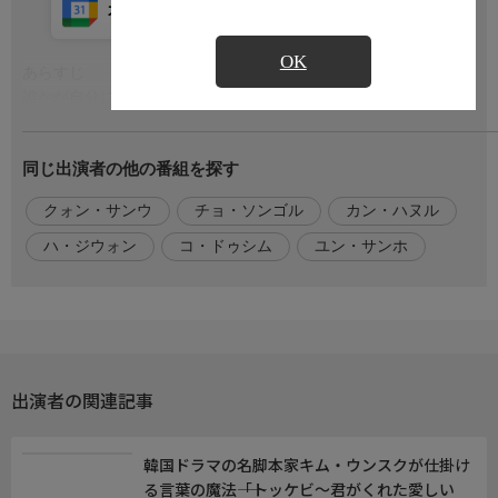
カレンダー登録
アプリ視聴
放送中
OK
あらすじ
もっと見る
誰かが自分に成りすまし、会長の孫として暮らしていると知った
本物のムンソン。テジュは大金を肩代わりし、ムンソンを韓国へ
連れていく。一方、セヨンはイベントでバイトをしていた男性に
同じ出演者の他の番組を探す
会いに来たというヒョジンに会う。ムンソンに会ったと思ってい
るセヨンだったが、彼の正体は舞台役者のユ・ジェホンだと聞か
クォン・サンウ
チョ・ソンゴル
カン・ハヌル
され…。
ハ・ジウォン
コ・ドゥシム
ユン・サンホ
出演者
ユ・ジェホン:カン・ハヌル
パク・セヨン:ハ・ジウォン
チャ・グムスン:コ・ドゥシム
ペ・ドンジェ:クォン・サンウ
出演者の関連記事
演出・脚本
演出／ユン・サンホ（『ジンクスの恋人』『師任堂（サイムダ
韓国ドラマの名脚本家キム・ウンスクが仕掛け
ン）、色の日記』)
る言葉の魔法――「トッケビ～君がくれた愛しい
脚本/チョ・ソンゴル（『ポイントブランク〜標的にされた