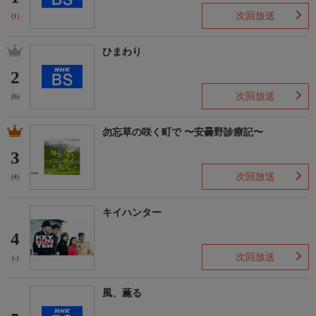
次回放送
(1)
ひまわり
2
次回放送
(6)
勿忘草の咲く町で 〜安曇野診療記〜
3
次回放送
(4)
キイハンター
4
次回放送
(-)
風、薫る