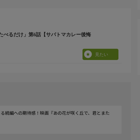
講談社『コミックDAYS』所載）
たべるだけ」第6話【サバトマカレー後悔
見たい
まる続編への期待感！映画『あの花が咲く丘で、君とまた