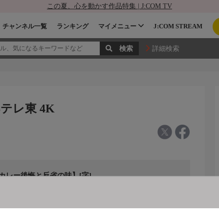
この夏、心を動かす作品特集 | J:COM TV
チャンネル一覧
ランキング
マイメニュー
J:COM STREAM
詳細検索
テレ東 4K
カレー後悔と反省の味】[字]