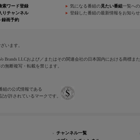
アップコンバートして放送しています。
検索ワード登録
気になる番組の
見たい番組
一覧への
入りチャンネル
登録した番組の最新情報をお知らせ
ト録画予約
ございます。
iVo Brands LLCおよび／またはその関連会社の日本国内における商標
材の無断複写・転載を禁じます。
、テレビ番組の公式情報である
スにのみ表記が許されているマークです。
チャンネル一覧