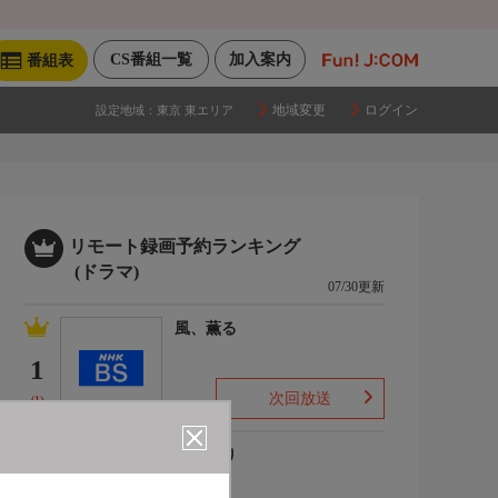
CS番組一覧
加入案内
番組表
地域変更
ログイン
設定地域：
東京 東エリア
リモート録画予約ランキング
(ドラマ)
07/30更新
風、薫る
1
次回放送
(1)
ひまわり
2