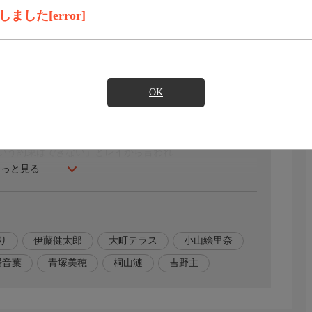
見たい
した[error]
たタキ(早見あかり)とレイ(伊藤健太郎)は、ついに身体を
は甘い時間を過ごしていく。
OK
に。ドキドキしながら出迎えたタキだったが、意外と普通
作り始める。焼き上がりを待っている間、タキは思わず「1
いう約束はできない」とレイから言われ…
もっと見る
り
伊藤健太郎
大町テラス
小山絵里奈
場音葉
青塚美穂
桐山漣
吉野主