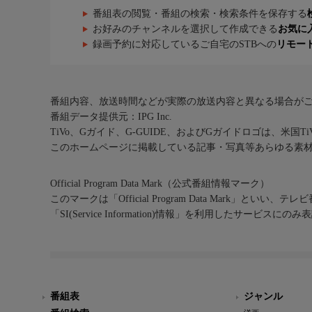
この番組は、ＢＳテレ東（２Ｋ）放送番組を４Ｋに
番組表の閲覧・番組の検索・検索条件を保存する
お好みのチャンネルを選択して作成できる
お気に
録画予約に対応しているご自宅のSTBへの
リモー
番組内容、放送時間などが実際の放送内容と異なる場合が
番組データ提供元：IPG Inc.
TiVo、Gガイド、G-GUIDE、およびGガイドロゴは、米国T
このホームページに掲載している記事・写真等あらゆる素
Official Program Data Mark（公式番組情報マーク）
このマークは「Official Program Data Mark」といい
「SI(Service Information)情報」を利用したサービ
番組表
ジャンル