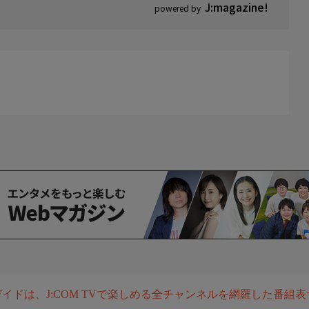
ake/
J:magazine!
powered by
_tx
ram.com/taberudake_tx
T」にて第一話から最新話まで見放題独占配信
信！
します★
p/
組ガイドは、J:COM TVで楽しめる全チャンネルを網羅した番組