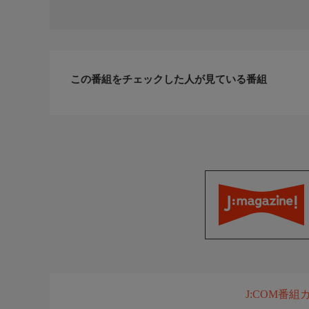
【公式HP】 https://www.tv-tokyo.co.jp/isshonitaberud
【公式X】 @taberudake_tx https://x.com/taberudake
【公式Instagram】 @taberudake_tx https://www.instag
この番組をチェックした人が見ている番組
【ハッシュタグ】 ＃一緒にごはんをたべるだけ
お知らせ
各話放送終了後から、動画配信サービス「U-NEX
U-NEXT：https://t.unext.jp/r/tv-tokyo_pr
広告付き無料配信サービス「TVer」などで見逃し配
★見逃しを防ぐ便利な「お気に入り登録」をお願い
TVer：https://tver.jp/series/sr9pk6lqmr
テレ東HP(ネットもテレ東)：https://video.tv-tokyo.co.j
Lemino：https://lemino.docomo.ne.jp/catchup/2-1-113-7
J:COM番
映像について