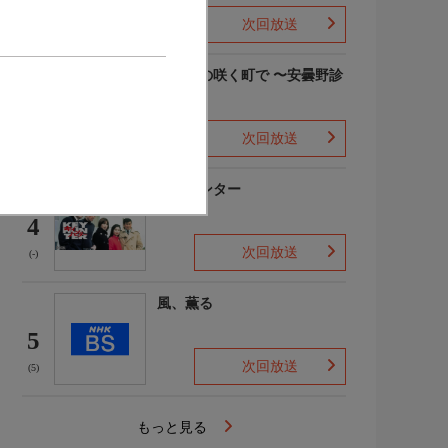
次回放送
(6)
勿忘草の咲く町で 〜安曇野診
療記〜
3
次回放送
(4)
キイハンター
4
次回放送
(-)
風、薫る
5
次回放送
(5)
もっと見る