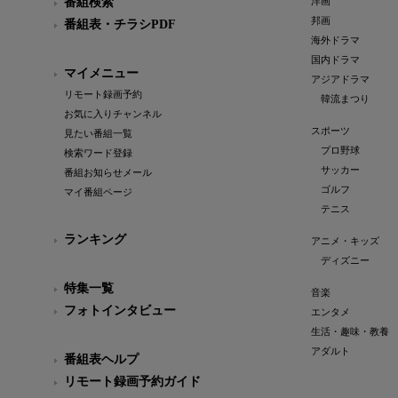
番組検索
洋画
邦画
番組表・チラシPDF
海外ドラマ
国内ドラマ
マイメニュー
アジアドラマ
リモート録画予約
韓流まつり
お気に入りチャンネル
スポーツ
見たい番組一覧
プロ野球
検索ワード登録
サッカー
番組お知らせメール
ゴルフ
マイ番組ページ
テニス
ランキング
アニメ・キッズ
ディズニー
特集一覧
音楽
フォトインタビュー
エンタメ
生活・趣味・教養
アダルト
番組表ヘルプ
リモート録画予約ガイド