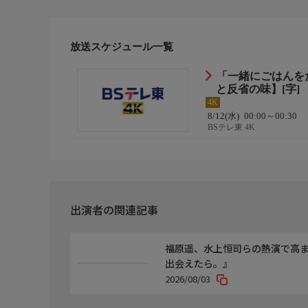
斎藤みおり…久場音葉
原作脚本
放送スケジュール一覧
【原作】「一緒にごはんをたべるだけ」大町テラス（
「一緒にごはんを
【脚本】青塚美穂
と反省の味】[字]
4K
監督・演出
8/12(水)
00:00～00:30
BSテレ東 4K
【監督】吉野主
音楽
【音楽】小山絵里奈
【オープニングテーマ】
出演者の関連記事
Offo tokyo「Darlin’」（Imperial Records）
福原遥、水上恒司らの熱演で高
【エンディングテーマ】
出会えたら。』
This is LAST「Paradox」（SDR）
2026/08/03
関連情報