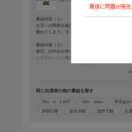
Ch.171
BSテレ東 4K
通信に問題が発生しま
番組内容（１）
お互いの関係を確かめ合うようにラブホテルへ向かっ
重ねてしまう。ダメだとわかっていながらも、二人
番組内容（２）
後日、試作品を作るため久しぶりに二人は会うこと
な反応のレイに困惑しつつ、旬の野菜のキッシュを
回きりのことなのか」と尋ねると、「もうしないと
出演者
澤田タキ…早見あかり
斎藤レイ…伊藤健太郎
同じ出演者の他の番組を探す
This is LAST
Offo tokyo
早見あか
澤田カズ…桐山漣
斎藤ミワコ…岸明日香
岸明日香
岩永洋昭
浅野千鶴
久
トヨダ…岩永洋昭
ヨリちゃん…浅野千鶴