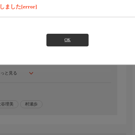
録画予約
見たい
した[error]
ットとアマトの友達が次々と木に変えられてしまう。こう
OK
もっと見る
大谷理美
村瀬歩