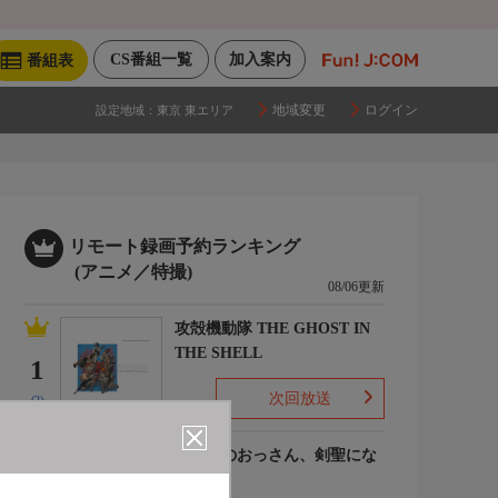
CS番組一覧
加入案内
番組表
地域変更
ログイン
設定地域：
東京 東エリア
リモート録画予約ランキング
(アニメ／特撮)
08/06更新
攻殻機動隊 THE GHOST IN
THE SHELL
1
次回放送
(2)
片田舎のおっさん、剣聖にな
るII
2