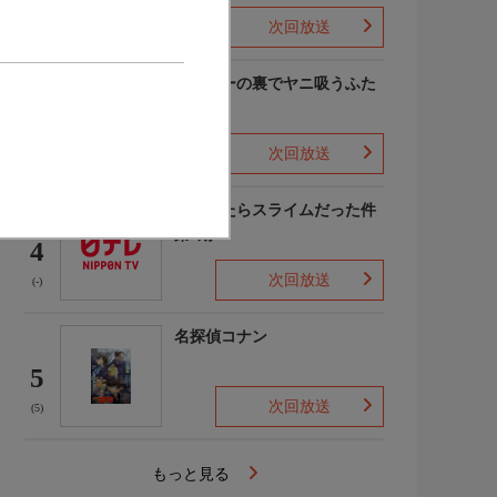
次回放送
(9)
スーパーの裏でヤニ吸うふた
り
3
次回放送
(7)
転生したらスライムだった件
第4期
4
次回放送
(-)
名探偵コナン
5
次回放送
(5)
もっと見る