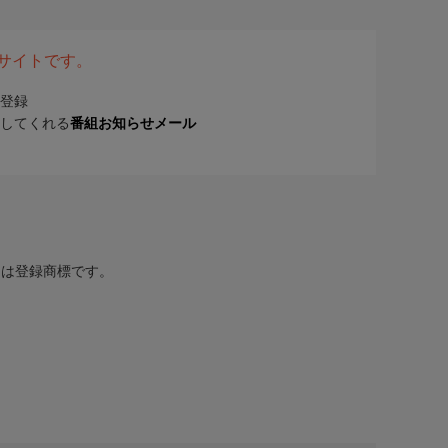
表サイトです。
登録
してくれる
番組お知らせメール
または登録商標です。