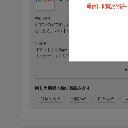
Ch.9
TOKYO MX
通信に問題が発生しま
番組内容
ピアンの家で楽しいパーティをするはずが、メカボ
なったら、バッドロボをつかまえないと!
出演者
【アマト】村瀬歩
【メカボット】松岡禎丞
【ピアン】白石涼子
【マーラ】加藤英美里
【ディープ】大谷理美 (他)
同じ出演者の他の番組を探す
加藤英美里
松岡禎丞
白石涼子