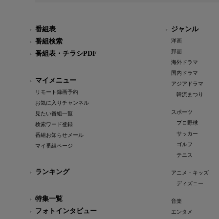
番組表
ジャンル
番組検索
洋画
邦画
番組表・チラシPDF
海外ドラマ
国内ドラマ
マイメニュー
アジアドラマ
リモート録画予約
韓流まつり
お気に入りチャンネル
スポーツ
見たい番組一覧
プロ野球
検索ワード登録
サッカー
番組お知らせメール
ゴルフ
マイ番組ページ
テニス
ランキング
アニメ・キッズ
ディズニー
特集一覧
音楽
フォトインタビュー
エンタメ