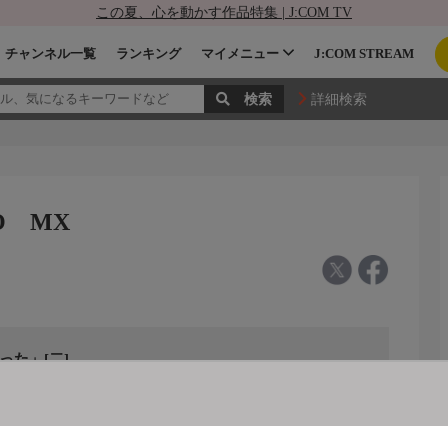
この夏、心を動かす作品特集 | J:COM TV
チャンネル一覧
ランキング
マイメニュー
J:COM STREAM
詳細検索
O MX
った」[二]