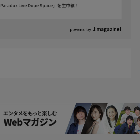
dox Live Dope Space」を生中継！
J:magazine!
powered by