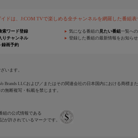
組ガイドは、J:COM TVで楽しめる全チャンネルを網羅した番組
検索ワード登録
気になる番組の
見たい番組
一覧への
入りチャンネル
登録した番組の最新情報をお知らせ
ト録画予約
ございます。
iVo Brands LLCおよび／またはその関連会社の日本国内における商標
材の無断複写・転載を禁じます。
、テレビ番組の公式情報である
スにのみ表記が許されているマークです。