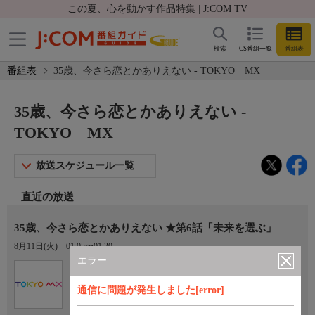
この夏、心を動かす作品特集 | J:COM TV
検索
CS番組一覧
番組表
番組表
35歳、今さら恋とかありえない - TOKYO MX
35歳、今さら恋とかありえない -
TOKYO MX
放送スケジュール一覧
直近の放送
35歳、今さら恋とかありえない ★第6話「未来を選ぶ」
8月11日(火)
01:05〜01:20
エラー
Ch.9
TOKYO MX
通信に問題が発生しました[error]