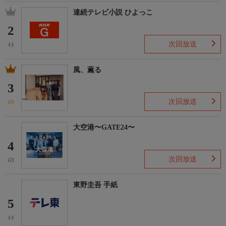
連続テレビ小説 ひよっこ
2
次回放送
(-)
風、薫る
3
次回放送
(3)
大空港〜GATE24〜
4
次回放送
(2)
東野圭吾 手紙
5
(-)