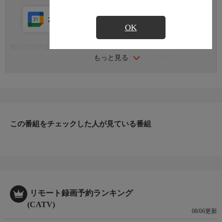
カレンダー登録
アプリ視聴
放送中
OK
番組詳細内容
もっと見る
大空へと飛び立つ色とりどりの熱気球たち。長野県最大級の熱気
球イベントが今年も開催された。佐久市全域が会場となって繰り
広げられた3日間の競技と関連イベントを紹介
この番組をチェックした人が見ている番組
リモート録画予約ランキング
(CATV)
08/06更新