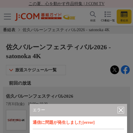
この夏、心を動かす作品特集 | J:COM TV
検索
CS番組一覧
番組表
番組表
佐久バルーンフェスティバル2026 - satonoka 4K
佐久バルーンフェスティバル2026 -
satonoka 4K
放送スケジュール一覧
前回の放送
佐久バルーンフェスティバル2026
7月31日(金)
19:00〜19:30
エラー
Ch.420
satonoka 4K
通信に問題が発生しました[error]