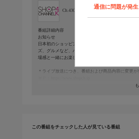
通信に問題が発生しま
Ch.430
ショップチャンネル ４Ｋ
番組詳細内容
お知らせ
日本初のショッピング専門チャンネルとして1996
ズ、グルメなど、バイヤーが厳選した商品を24時
場感と一緒にお楽しみください。
＊ライブ放送につき、番組および商品内容に変更が
ＨＰ：https://www.shopch.jp
この番組をチェックした人が見ている番組