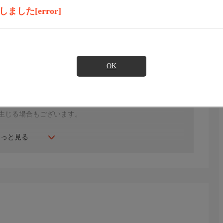
した[error]
見たい
OK
年にスタート。ファッション、ビューティー、ホームグッ
間ご紹介。世界中の逸品に出会う喜びを生放送ならではの臨
生じる場合もございます。
もっと見る