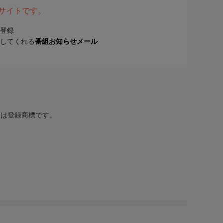
表サイトです。
登録
してくれる
番組お知らせメール
または登録商標です。