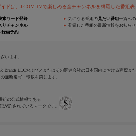
組ガイドは、J:COM TVで楽しめる全チャンネルを網羅した番組
検索ワード登録
気になる番組の
見たい番組
一覧への
入りチャンネル
登録した番組の最新情報をお知らせ
ト録画予約
ございます。
iVo Brands LLCおよび／またはその関連会社の日本国内における商標
材の無断複写・転載を禁じます。
、テレビ番組の公式情報である
スにのみ表記が許されているマークです。