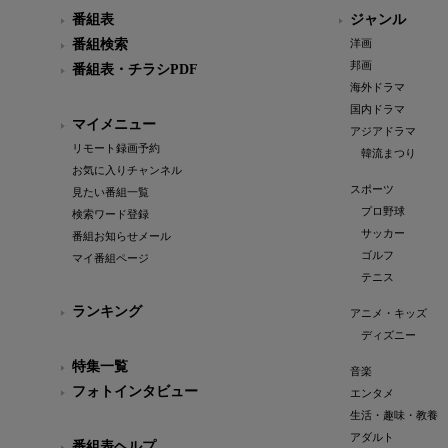
番組表
ジャンル
番組検索
洋画
邦画
番組表・チラシPDF
海外ドラマ
国内ドラマ
マイメニュー
アジアドラマ
リモート録画予約
韓流まつり
お気に入りチャンネル
スポーツ
見たい番組一覧
プロ野球
検索ワード登録
サッカー
番組お知らせメール
ゴルフ
マイ番組ページ
テニス
ランキング
アニメ・キッズ
ディズニー
特集一覧
音楽
フォトインタビュー
エンタメ
生活・趣味・教養
アダルト
番組表ヘルプ