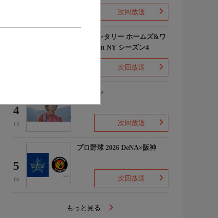
次回放送
(1)
エレメンタリー ホームズ&ワ
トソン in NY シーズン4
3
次回放送
(2)
下山メシ
4
次回放送
(-)
プロ野球 2026 DeNA×阪神
5
次回放送
(-)
もっと見る