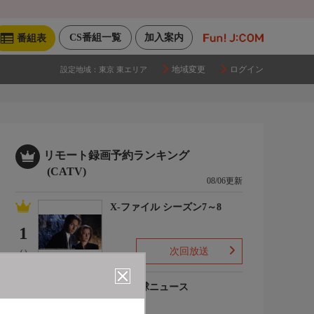
CS番組一覧
加入案内
番組表
地域変更
ログイン
設定地域：
東京 東エリア
リモート録画予約ランキング
(CATV)
08/06更新
X-ファイル シーズン7～8
1
次回放送
(-)
プロ野球ニュース
2