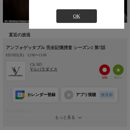
OK
直近の放送
アンフォゲッタブル 完全記憶捜査 シーズン2 第7話
8月10日(月)
12:00〜13:00
Ch.505
V☆パラダイス
カレンダー登録
アプリ視聴
放送前
番組詳細内容
もっと見る
番組内容
図書館で死んだ男ジョン・パットンの死因は、RDX中毒によるも