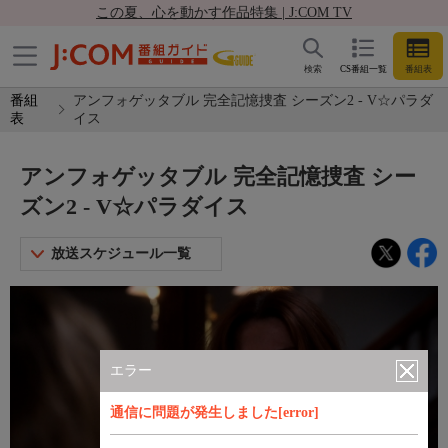
この夏、心を動かす作品特集 | J:COM TV
検索
CS番組一覧
番組表
番組
アンフォゲッタブル 完全記憶捜査 シーズン2 - V☆パラダ
表
イス
アンフォゲッタブル 完全記憶捜査 シー
ズン2 - V☆パラダイス
放送スケジュール一覧
エラー
通信に問題が発生しました[error]