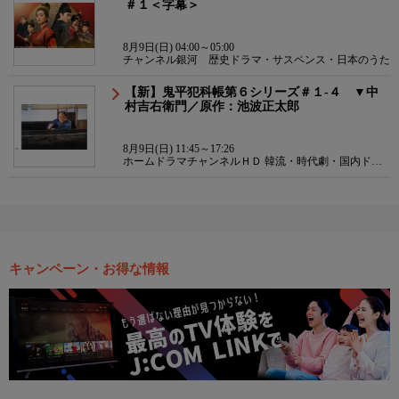
＃１＜字幕＞
8月9日(日) 04:00～05:00
チャンネル銀河 歴史ドラマ・サスペンス・日本のうた
【新】鬼平犯科帳第６シリーズ＃１-４ ▼中
村吉右衛門／原作：池波正太郎
8月9日(日) 11:45～17:26
ホームドラマチャンネルＨＤ 韓流・時代劇・国内ドラ
マ
キャンペーン・お得な情報