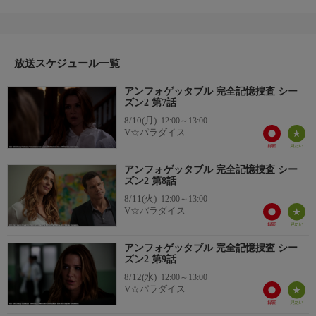
のだった。RDXが爆薬の主成分であることから、男が爆弾作りを
していた疑いが浮上、家宅捜査をするが爆弾は見当たらなかっ
た。ジョンは都市にある廃墟を探しては写真や動画をブログにア
ップしていた。手掛かりを求め、最近ジョンが頻繁に行っていた
廃墟に行くと…。
放送スケジュール一覧
アンフォゲッタブル 完全記憶捜査 シー
ズン2 第7話
8/10(月)
12:00～13:00
V☆パラダイス
アンフォゲッタブル 完全記憶捜査 シー
ズン2 第8話
8/11(火)
12:00～13:00
V☆パラダイス
アンフォゲッタブル 完全記憶捜査 シー
ズン2 第9話
8/12(水)
12:00～13:00
V☆パラダイス