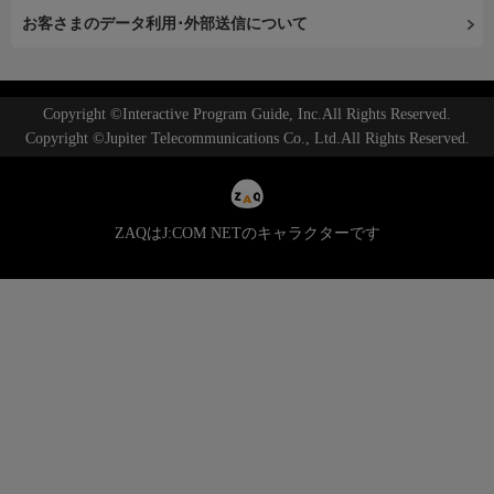
お客さまのデータ利用･外部送信について
Copyright ©Interactive Program Guide, Inc.All Rights Reserved.
Copyright ©Jupiter Telecommunications Co., Ltd.All Rights Reserved.
ZAQはJ:COM NETのキャラクターです