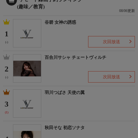
(趣味／教育)
08/06更新
谷碧 女神の誘惑
1
次回放送
(-)
百合川サシャ チェートヴィルチ
2
次回放送
(-)
羽川つばさ 天使の翼
3
(1)
秋田そな 初恋ソナタ