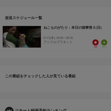
合いを、見守る猫・ルパンの視点から面白おかしく綴ります。
（３／３）出演：大桑マイミ/声の出演：平野綾
放送スケジュール一覧
ねこものがたり：本日の猫事情３(日)
8/13(木)
00:00～00:30
アニマルプラネット
この番組をチェックした人が見ている番組
リモート録画予約ランキング