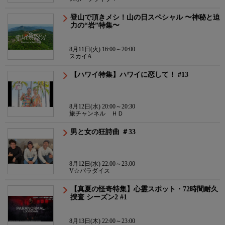
登山で頂きメシ！山の日スペシャル 〜神秘と迫
力の“岩”特集〜
8月11日(火) 16:00～20:00
スカイA
【ハワイ特集】ハワイに恋して！ #13
8月12日(水) 20:00～20:30
旅チャンネル ＨＤ
男と女の狂詩曲 ＃33
8月12日(水) 22:00～23:00
V☆パラダイス
【真夏の怪奇特集】心霊スポット・72時間耐久
捜査 シーズン2 #1
8月13日(木) 22:00～23:00