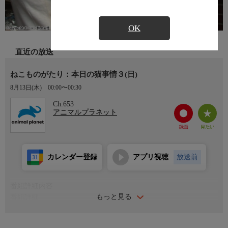
OK
直近の放送
ねこものがたり：本日の猫事情３(日)
8月13日(木)
00:00〜00:30
Ch.653
アニマルプラネット
カレンダー登録
アプリ視聴
放送前
番組詳細内容
もっと見る
番組詳細
イラストレーターのママと５匹の飼いネコたちが過ごす日常を描
いた物語。姿も性格も異なる個性的な5匹の猫たちとママの触れ