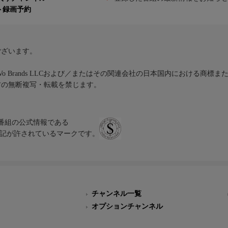
ト録画予約
ございます。
iVo Brands LLCおよび／またはその関連会社の日本国内における商標
材の無断複写・転載を禁じます。
、テレビ番組の公式情報である
スにのみ表記が許されているマークです。
チャンネル一覧
オプションチャンネル