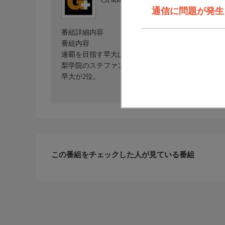
Ch.404
日テレジータス HD
通信に問題が発生しま
番組詳細内容
番組内容
連覇を目指す早大は1区で渡辺康幸が区間新記録を
梨学院のステファン・マヤカにかわされる。往路フ
早大が2位。
この番組をチェックした人が見ている番組