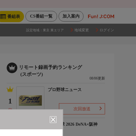
CS番組一覧
加入案内
番組表
地域変更
ログイン
設定地域：
東京 東エリア
リモート録画予約ランキング
(スポーツ)
08/06更新
プロ野球ニュース
1
次回放送
(1)
プロ野球 2026 DeNA×阪神
2