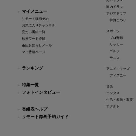
海外ドラマ
国内ドラマ
マイメニュー
アジアドラマ
リモート録画予約
韓流まつり
お気に入りチャンネル
スポーツ
見たい番組一覧
プロ野球
検索ワード登録
サッカー
番組お知らせメール
ゴルフ
マイ番組ページ
テニス
ランキング
アニメ・キッズ
ディズニー
特集一覧
音楽
フォトインタビュー
エンタメ
生活・趣味・教養
アダルト
番組表ヘルプ
リモート録画予約ガイド