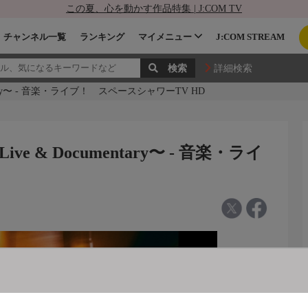
この夏、心を動かす作品特集 | J:COM TV
チャンネル一覧
ランキング
マイメニュー
J:COM STREAM
詳細検索
umentary〜 - 音楽・ライブ！ スペースシャワーTV HD
Live & Documentary〜 - 音楽・ライ