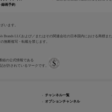
ト録画予約
ございます。
iVo Brands LLCおよび／またはその関連会社の日本国内における商標
材の無断複写・転載を禁じます。
、テレビ番組の公式情報である
スにのみ表記が許されているマークです。
チャンネル一覧
オプションチャンネル