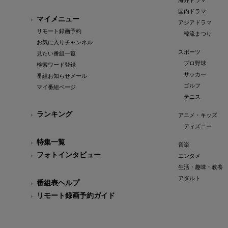
海外ドラマ
国内ドラマ
マイメニュー
アジアドラマ
リモート録画予約
韓流まつり
お気に入りチャンネル
スポーツ
見たい番組一覧
プロ野球
検索ワード登録
サッカー
番組お知らせメール
ゴルフ
マイ番組ページ
テニス
ランキング
アニメ・キッズ
ディズニー
特集一覧
音楽
フォトインタビュー
エンタメ
生活・趣味・教養
アダルト
番組表ヘルプ
リモート録画予約ガイド