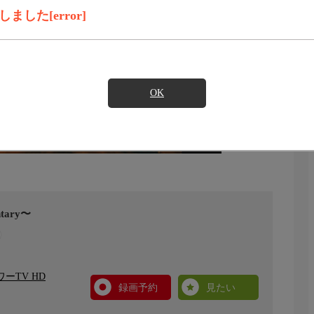
した[error]
OK
tary〜
ーTV HD
録画予約
見たい