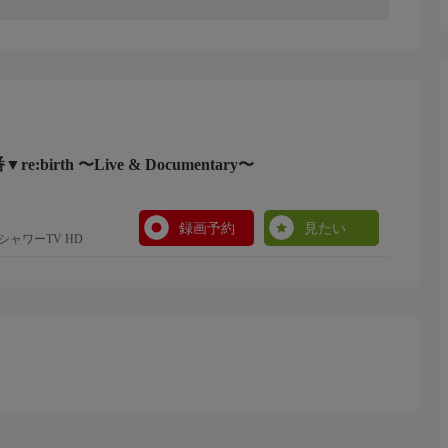
e:birth 〜Live & Documentary〜
録画予約
見たい
ャワーTV HD