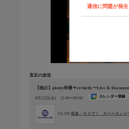
通信に問題が発生しま
直近の放送
【独占】plenty特番▼re:birth 〜Live & Documen
カレンダー登録
8月12日(水)
23:00〜00:00
Ch.350
音楽・ライブ！ スペースシャワ