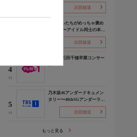
次回放送
(5)
ライバルたちがめっちゃ褒め
てくる!〜アイドル同士の本音
3
レビューSP〜
次回放送
(8)
STU48 石田千穂卒業コンサー
ト
4
(-)
乃木坂46アンダードキュメン
タリー〜40thSGアンダーライ
5
ブ舞台裏〜
次回放送
(-)
もっと見る