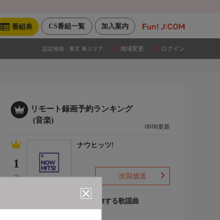
CS番組一覧
加入案内
番組表
地域変更
ログイン
設定地域：
東京 東エリア
リモート録画予約ランキング
(音楽)
08/06更新
ナウヒッツ!
1
次回放送
(2)
列車で旅する歌謡曲
2