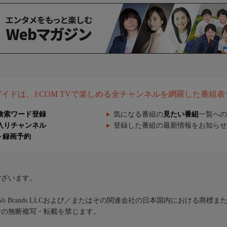
組ガイドは、J:COM TVで楽しめる全チャンネルを網羅した番組
検索ワード登録
気になる番組の
見たい番組
一覧への
入りチャンネル
登録した番組の最新情報をお知らせ
ト録画予約
ございます。
iVo Brands LLCおよび／またはその関連会社の日本国内における商標
材の無断複写・転載を禁じます。