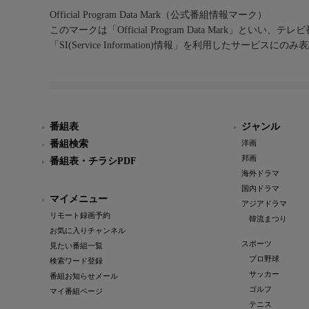
Official Program Data Mark（公式番組情報マーク）
このマークは「Official Program Data Mark」といい
「SI(Service Information)情報」を利用したサービ
番組表
ジャンル
番組検索
洋画
邦画
番組表・チラシPDF
海外ドラマ
国内ドラマ
マイメニュー
アジアドラマ
リモート録画予約
韓流まつり
お気に入りチャンネル
スポーツ
見たい番組一覧
プロ野球
検索ワード登録
サッカー
番組お知らせメール
ゴルフ
マイ番組ページ
テニス