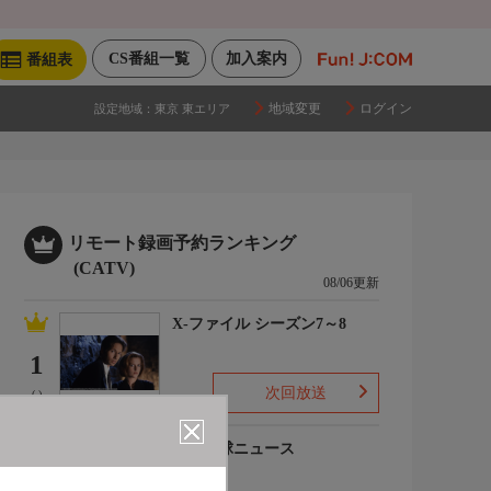
CS番組一覧
加入案内
番組表
地域変更
ログイン
設定地域：
東京 東エリア
リモート録画予約ランキング
(CATV)
08/06更新
X-ファイル シーズン7～8
1
次回放送
(-)
プロ野球ニュース
2