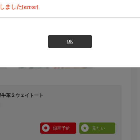
した[error]
OK
製牛革２ウェイトート
録画予約
見たい