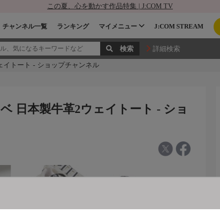
この夏、心を動かす作品特集 | J:COM TV
チャンネル一覧
ランキング
マイメニュー
J:COM STREAM
詳細検索
ェイトート - ショップチャンネル
ベ 日本製牛革2ウェイトート - ショ