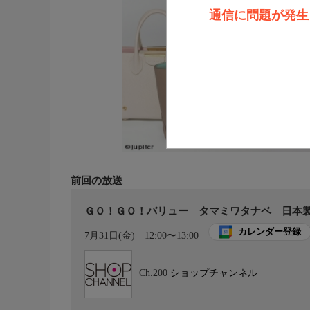
通信に問題が発生しま
前回の放送
ＧＯ！ＧＯ！バリュー タマミワタナベ 日本
カレンダー登録
7月31日(金)
12:00〜13:00
Ch.200
ショップチャンネル