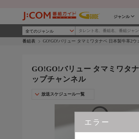
ジャンル
番組表
GO!GO!バリュー タマミワタナベ 日本製牛革2ウ
GO!GO!バリュー タマミワタナ
ップチャンネル
放送スケジュール一覧
エラー