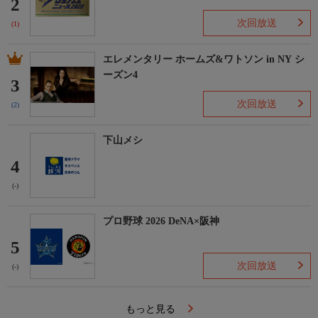
2
次回放送
(1)
エレメンタリー ホームズ&ワトソン in NY シ
ーズン4
3
次回放送
(2)
下山メシ
4
(-)
プロ野球 2026 DeNA×阪神
5
次回放送
(-)
もっと見る