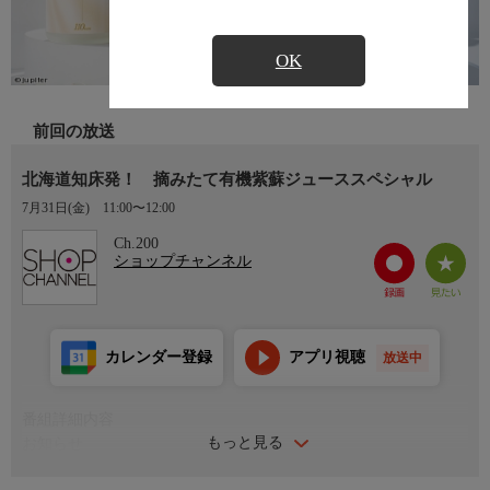
OK
前回の放送
北海道知床発！ 摘みたて有機紫蘇ジューススペシャル
7月31日(金)
11:00〜12:00
Ch.200
ショップチャンネル
カレンダー登録
アプリ視聴
放送中
番組詳細内容
もっと見る
お知らせ
日本初のショッピング専門チャンネルとして1996年にスタート。