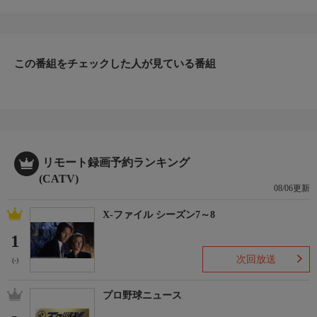
ファッション、ビューティー、ホームグッズ、グルメなど、バイ
ヤーが厳選した商品を24時間ご紹介。世界中の逸品に出会う喜び
を生放送ならではの臨場感と一緒にお楽しみください。
＊ライブ放送につき、番組および商品内容に変更が生じる場合も
この番組をチェックした人が見ている番組
ございます。
ＨＰ：https://www.shopch.jp
リモート録画予約ランキング
(CATV)
08/06更新
X-ファイル シーズン7～8
1
次回放送
(-)
プロ野球ニュース