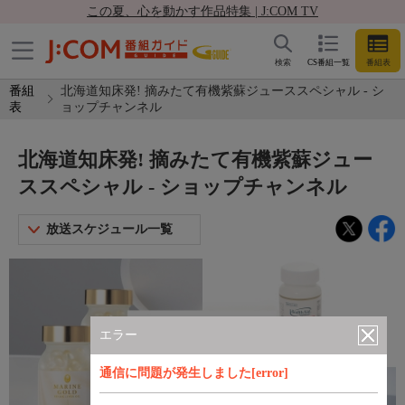
この夏、心を動かす作品特集 | J:COM TV
検索
CS番組一覧
番組表
番組
北海道知床発! 摘みたて有機紫蘇ジューススペシャル - シ
表
ョップチャンネル
北海道知床発! 摘みたて有機紫蘇ジュー
ススペシャル - ショップチャンネル
放送スケジュール一覧
エラー
通信に問題が発生しました[error]