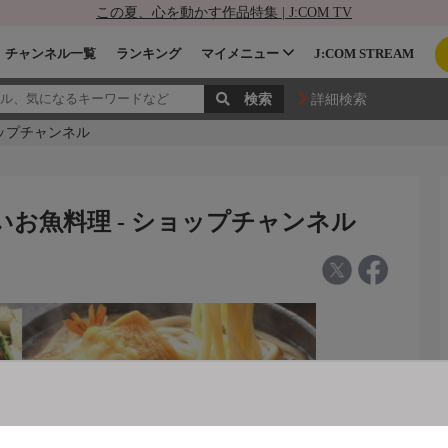
この夏、心を動かす作品特集 | J:COM TV
チャンネル一覧
ランキング
マイメニュー
J:COM STREAM
詳細検索
ョップチャンネル
いお魚料理 - ショップチャンネル