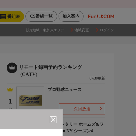
CS番組一覧
加入案内
番組表
地域変更
ログイン
設定地域：
東京 東エリア
リモート録画予約ランキング
(CATV)
07/30更新
プロ野球ニュース
1
次回放送
(5)
エレメンタリー ホームズ&ワ
トソン in NY シーズン4
2