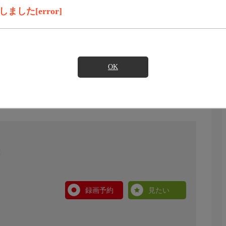
した[error]
OK
録画予約
見たい