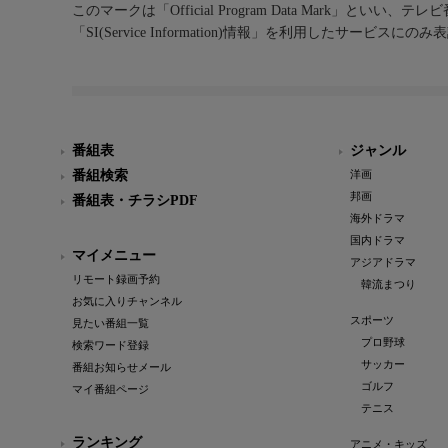
このマークは「Official Program Data Mark」といい
「SI(Service Information)情報」を利用したサービ
番組表
ジャンル
番組検索
洋画
邦画
番組表・チラシPDF
海外ドラマ
国内ドラマ
マイメニュー
アジアドラマ
リモート録画予約
韓流まつり
お気に入りチャンネル
スポーツ
見たい番組一覧
プロ野球
検索ワード登録
サッカー
番組お知らせメール
ゴルフ
マイ番組ページ
テニス
ランキング
アニメ・キッズ