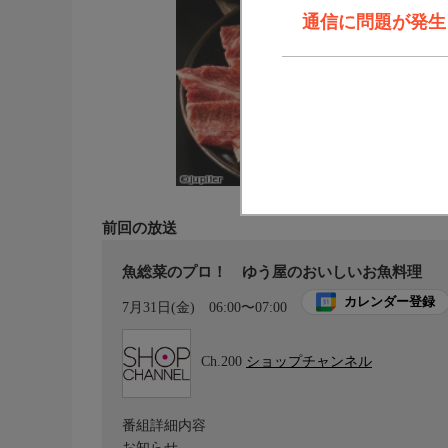
通信に問題が発生しま
前回の放送
魚総菜のプロ！ ゆう屋のおいしいお魚料理
カレンダー登録
7月31日(金)
06:00〜07:00
Ch.200
ショップチャンネル
番組詳細内容
お知らせ