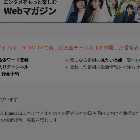
組ガイドは、J:COM TVで楽しめる全チャンネルを網羅した番組
検索ワード登録
気になる番組の
見たい番組
一覧への
入りチャンネル
登録した番組の最新情報をお知らせ
ト録画予約
ございます。
iVo Brands LLCおよび／またはその関連会社の日本国内における商標
材の無断複写・転載を禁じます。