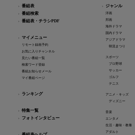
番組表
ジャンル
番組検索
洋画
邦画
番組表・チラシPDF
海外ドラマ
国内ドラマ
マイメニュー
アジアドラマ
リモート録画予約
韓流まつり
お気に入りチャンネル
スポーツ
見たい番組一覧
プロ野球
検索ワード登録
サッカー
番組お知らせメール
ゴルフ
マイ番組ページ
テニス
ランキング
アニメ・キッズ
ディズニー
特集一覧
音楽
フォトインタビュー
エンタメ
生活・趣味・教養
アダルト
番組表ヘルプ