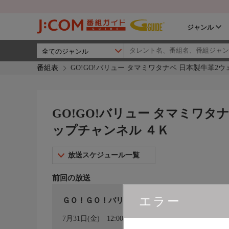
ジャンル
番組表
GO!GO!バリュー タマミワタナベ 日本製牛革2ウ
GO!GO!バリュー タマミワタナ
ップチャンネル ４Ｋ
放送スケジュール一覧
前回の放送
エラー
ＧＯ！ＧＯ！バリュー タマミワタナベ 日本
カレンダー登録
7月31日(金)
12:00〜13:00