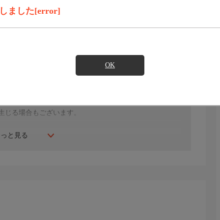
した[error]
見たい
OK
年にスタート。ファッション、ビューティー、ホームグッ
間ご紹介。世界中の逸品に出会う喜びを生放送ならではの臨
生じる場合もございます。
もっと見る