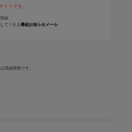
表サイトです。
登録
してくれる
番組お知らせメール
または登録商標です。