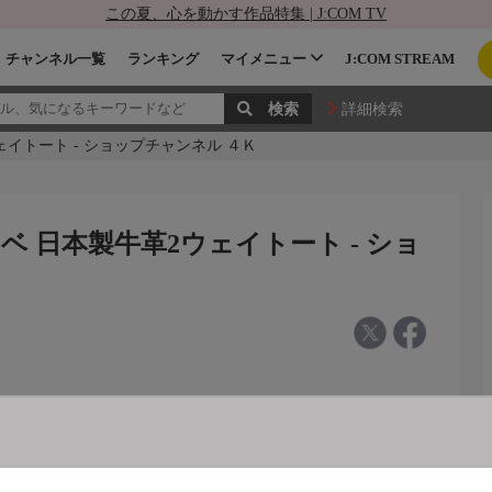
この夏、心を動かす作品特集 | J:COM TV
チャンネル一覧
ランキング
マイメニュー
J:COM STREAM
詳細検索
ェイトート - ショップチャンネル ４Ｋ
ベ 日本製牛革2ウェイトート - ショ
製牛革２ウェイトート