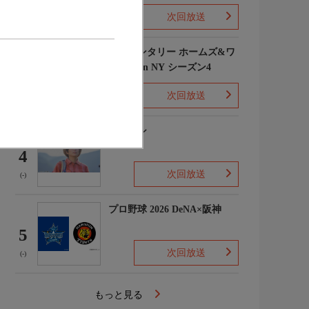
次回放送
(1)
エレメンタリー ホームズ&ワ
トソン in NY シーズン4
3
次回放送
(2)
下山メシ
4
次回放送
(-)
プロ野球 2026 DeNA×阪神
5
次回放送
(-)
もっと見る