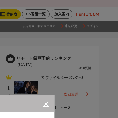
CS番組一覧
加入案内
番組表
地域変更
ログイン
設定地域：
東京 東エリア
リモート録画予約ランキング
(CATV)
08/06更新
X-ファイル シーズン7～8
1
次回放送
(-)
プロ野球ニュース
2