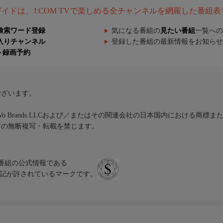
組ガイドは、J:COM TVで楽しめる全チャンネルを網羅した番組
検索ワード登録
気になる番組の
見たい番組
一覧への
入りチャンネル
登録した番組の最新情報をお知らせ
ト録画予約
ございます。
iVo Brands LLCおよび／またはその関連会社の日本国内における商標
材の無断複写・転載を禁じます。
、テレビ番組の公式情報である
スにのみ表記が許されているマークです。