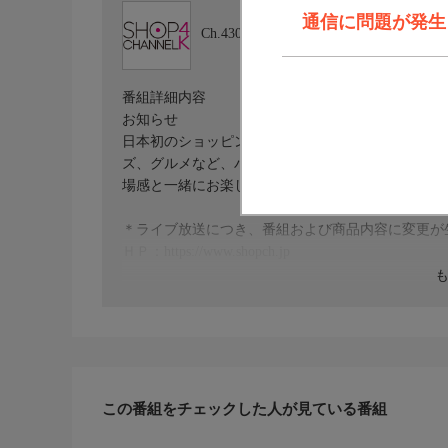
通信に問題が発生しま
Ch.430
ショップチャンネル ４Ｋ
番組詳細内容
お知らせ
日本初のショッピング専門チャンネルとして1996
ズ、グルメなど、バイヤーが厳選した商品を24時
場感と一緒にお楽しみください。
＊ライブ放送につき、番組および商品内容に変更が
ＨＰ：https://www.shopch.jp
この番組をチェックした人が見ている番組