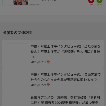
制作
撮影監督:伊藤康行
編集:小島俊彦
音響監督:立石弥生
音楽:橋口佳奈
収録協力:FAV gaming
出演者の関連記事
アニメーション制作:ディオメディア
声優・阿座上洋平インタビュー#2「当たり前を
ホームページ
疑え！阿座上洋平が『違和感』を大切にする理
https://www.bs4.jp/taiari/
由」
2026/07/31
声優・阿座上洋平インタビュー#1「自由奔放で
社会性のなかった少年が表現者に変わるまで」
2026/07/24
異世界アニメの「お約束」を打ち破る『勇者刑
に処す 懲罰勇者9004隊刑務記録』が放つ圧倒