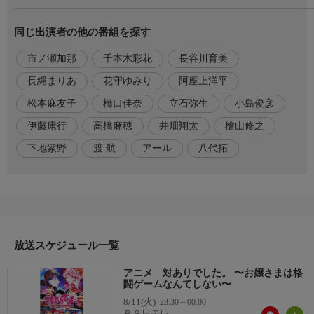
夜絵美緒:市ノ瀬加那
犬井 夕:千本木彩花
同じ出演者の他の番組を探す
一ノ瀬珠樹:下地紫野
藤宮亜里沙:長縄まりあ
市ノ瀬加那
千本木彩花
長谷川育美
一ノ瀬 花:花守ゆみり
gekido:檜山修之
長縄まりあ
花守ゆみり
阿座上洋平
過腐餌悪霊:阿座上洋平
松本麻友子
橋口佳奈
立石弥生
小島俊彦
星識:八代拓
フランベルジュ:アール
伊藤康行
高橋麻穂
井畑翔太
檜山修之
下地紫野
渡 航
アール
八代拓
制作
原作:江島絵理「対ありでした。〜お嬢さまは格闘ゲームなんて
しない〜」
(MFコミックス フラッパーシリーズ/KADOKAWA刊)
監督:井畑翔太
シリーズ構成:渡 航
放送スケジュール一覧
キャラクターデザイン:松本麻友子
美術設定:高橋麻穂
アニメ 対ありでした。 〜お嬢さまは格
美術監督:Scott MacDonald
闘ゲームなんてしない〜
色彩設計:林 由稀
8/11(火)
23:30～00:00
ＢＳ日テレ