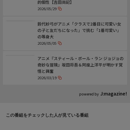
的個性【吉田尚記】
2026/05/29
鈴代紗弓がアニメ「クラスで2番目に可愛い女
の子と友だちになった」で挑む「1番可愛い」
の等身大
2026/05/05
アニメ『スティール・ボール・ラン ジョジョの
奇妙な冒険』坂田将吾＆阿座上洋平が明かす覚
悟と興奮
2026/03/19
J:magazine!
powered by
この番組をチェックした人が見ている番組