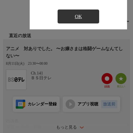
OK
直近の放送
アニメ 対ありでした。 〜お嬢さまは格闘ゲームなんてし
ない〜
8月11日(火)
23:30〜00:00
Ch.141
ＢＳ日テレ
カレンダー登録
アプリ視聴
放送前
出演者
もっと見る
深月 綾:長谷川育美