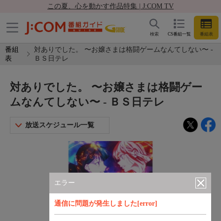
この夏、心を動かす作品特集 | J:COM TV
検索
CS番組一覧
番組表
番組
対ありでした。 〜お嬢さまは格闘ゲームなんてしない〜 -
表
ＢＳ日テレ
対ありでした。 〜お嬢さまは格闘ゲー
ムなんてしない〜 - ＢＳ日テレ
放送スケジュール一覧
エラー
通信に問題が発生しました[error]