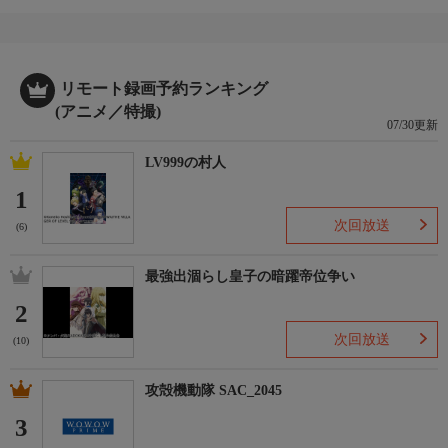
リモート録画予約ランキング
(アニメ／特撮)
07/30更新
LV999の村人
1
次回放送
(6)
最強出涸らし皇子の暗躍帝位争い
2
次回放送
(10)
攻殻機動隊 SAC_2045
3