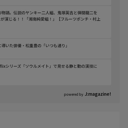
の物語。伝説のヤンキー二人組、鬼塚英吉と弾間龍二を
地が演じる！！「湘南純愛組！」【フルーツポンチ・村上
に導いた俳優・松重豊の「いつも通り」
flixシリーズ「ソウルメイト」で見せる静と動の演技に
J:magazine!
powered by