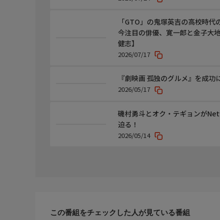
「GTO」の鬼塚英吉の高校時代
今注目の俳優、寛一郎と金子大
健志】
2026/07/17
『劇映画 孤独のグルメ』を成功
2026/05/17
磯村勇斗とオク・テギョンがNet
迫る！
2026/05/14
この番組をチェックした人が見ている番組