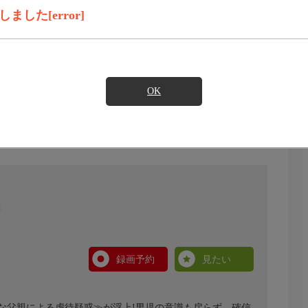
した[error]
OK
録画予約
見たい
な父親による虐待疑惑≫が浮上!男児の意識も戻らず、確信