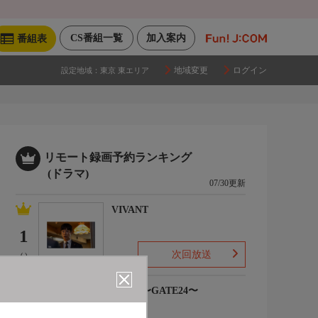
CS番組一覧
加入案内
番組表
地域変更
ログイン
設定地域：
東京 東エリア
リモート録画予約ランキング
(ドラマ)
07/30更新
VIVANT
1
次回放送
(-)
大空港〜GATE24〜
2