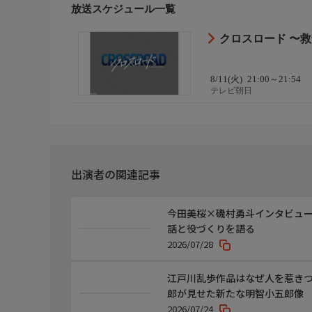
放送スケジュール一覧
◇スタッフ
【企画】服部宣之(テレビ朝日)
クロスロード 〜救命
【ゼネラルプロデューサー】大江達樹(テレビ朝日)
【チーフプロデューサー】渡辺良介(大映テレビ)
【プロデューサー】高木萌実(テレビ朝日)、三浦和佳
8/11(火)
21:00～21:54
テレビ朝日
◇おしらせ
☆番組HP
https://www.tv-asahi.co.jp/crossroad/
☆X(旧Twitter)
https://x.com/crossroad_ex/
出演者の関連記事
☆Instagram
https://www.instagram.com/crossroad_ex/
☆TikTok
今田美桜×磯村勇斗インタビュー
https://www.tiktok.com/@crossroad_ex
話と役づくりを語る
2026/07/28
江戸川乱歩作品はなぜ人を惹きつ
郎が見せた新たな明智小五郎像
2026/07/24