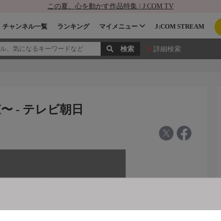
この夏、心を動かす作品特集 | J:COM TV
チャンネル一覧
ランキング
マイメニュー
J:COM STREAM
詳細検索
 - テレビ朝日