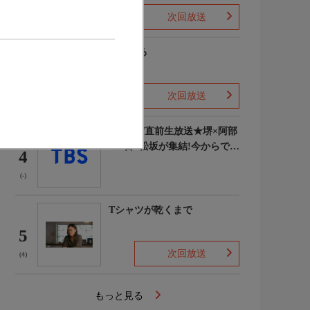
次回放送
(-)
風、薫る
3
次回放送
(3)
VIVANT直前生放送★堺×阿部
×二宮×松坂が集結!今からでも
4
間に合うSPダイジェスト
(-)
Tシャツが乾くまで
5
次回放送
(4)
もっと見る