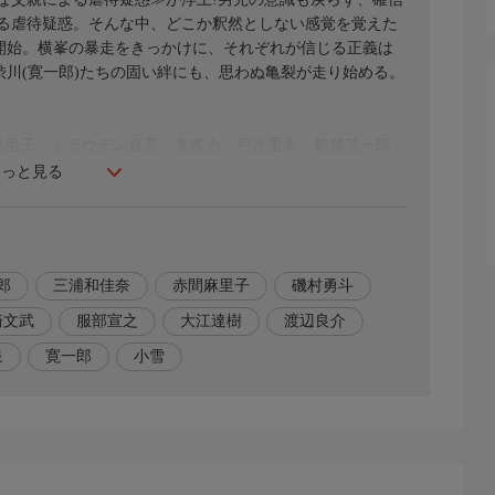
る虐待疑惑。そんな中、どこか釈然としない感覚を覚えた
を開始。横峯の暴走をきっかけに、それぞれが信じる正義は
渋川(寛一郎)たちの固い絆にも、思わぬ亀裂が走り始める。
間麻里子、トラウデン直美、本多力、戸次重幸、船越英一郎
もっと見る
郎
三浦和佳奈
赤間麻里子
磯村勇斗
崎文武
服部宣之
大江達樹
渡辺良介
泉
寛一郎
小雪
c.)