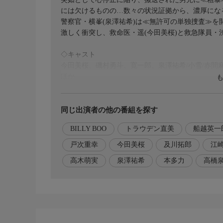
には欠けるものの…数々の状況証拠から、濃厚にな
警察官・横峯(泉澤祐希)は≪無許可の単独捜査≫
激しく衝突し、救命医・遥(今田美桜)と救急隊員・
◇キャスト
今田美桜、磯村勇斗、寛一郎、泉澤祐希/小雪/赤
ほか
◇脚本
高橋泉
同じ出演者の他の番組を探す
BILLY BOO
トラウデン直美
船越英一
◇演出
及川拓郎
戸次重幸
今田美桜
及川拓郎
江
高木萌実
泉澤祐希
本多力
高橋
◇音楽
江崎文武
◇主題歌
BILLY BOO『パラレルナイト』(Sony Music Labels In