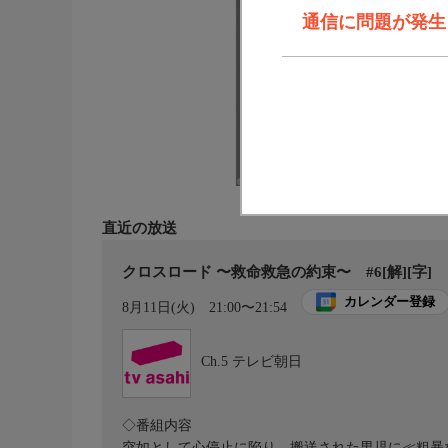
通信に問題が発生しま
直近の放送
クロスロード 〜救命救急の約束〜 #6[解][字]
カレンダー登録
8月11日(火)
21:00〜21:54
Ch.5
テレビ朝日
◇番組内容
突如として心停止に陥り、搬送された男児に≪粗暴