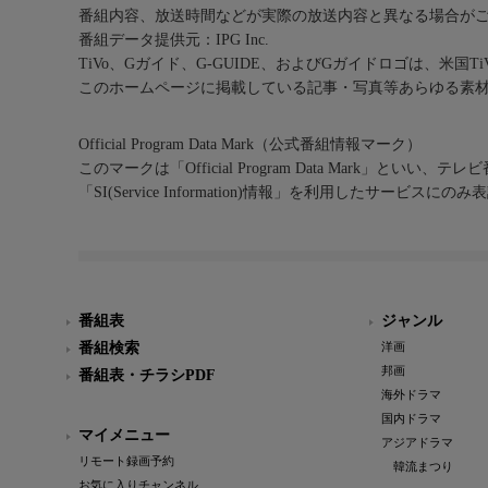
番組内容、放送時間などが実際の放送内容と異なる場合が
番組データ提供元：IPG Inc.
TiVo、Gガイド、G-GUIDE、およびGガイドロゴは、米国T
このホームページに掲載している記事・写真等あらゆる素
Official Program Data Mark（公式番組情報マーク）
このマークは「Official Program Data Mark」といい
「SI(Service Information)情報」を利用したサービ
番組表
ジャンル
番組検索
洋画
邦画
番組表・チラシPDF
海外ドラマ
国内ドラマ
マイメニュー
アジアドラマ
リモート録画予約
韓流まつり
お気に入りチャンネル