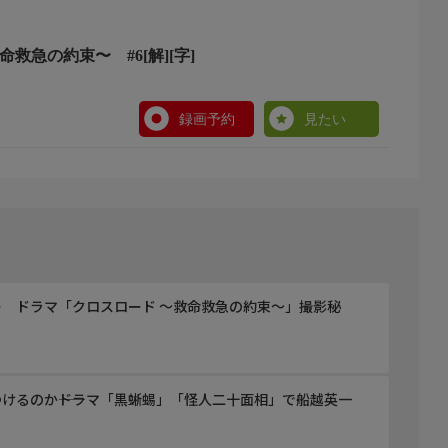
救急の約束〜 #6[解][字]
奈(大映テレビ)
録画予約
見たい
 ドラマ「クロスロード ～救命救急の約束～」撮影秘
けるのか――ドラマ「黒蜥蜴」「怪人二十面相」で船越英一