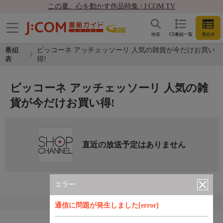
この夏、心を動かす作品特集 | J:COM TV
検索
CS番組一覧
番組表
番組
ピッコーネ アッチェッソーリ 人気の雑貨が今だけお買い
表
得!
ピッコーネ アッチェッソーリ 人気の雑
貨が今だけお買い得!
直近の放送予定はありません
エラー
通信に問題が発生しました[error]