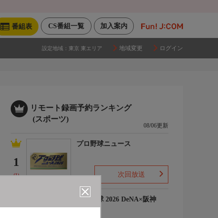
CS番組一覧
加入案内
番組表
地域変更
ログイン
設定地域：
東京 東エリア
リモート録画予約ランキング
(スポーツ)
08/06更新
プロ野球ニュース
1
次回放送
(1)
プロ野球 2026 DeNA×阪神
2