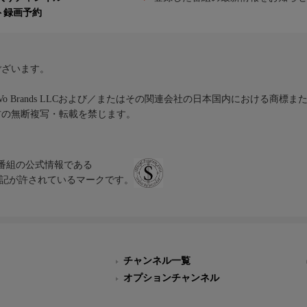
ト録画予約
ございます。
iVo Brands LLCおよび／またはその関連会社の日本国内における商標
材の無断複写・転載を禁じます。
、テレビ番組の公式情報である
スにのみ表記が許されているマークです。
チャンネル一覧
オプションチャンネル