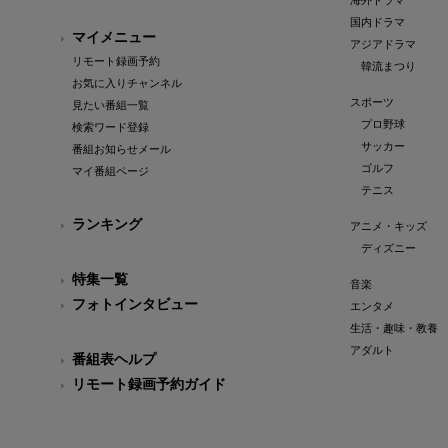
海外ドラマ
国内ドラマ
マイメニュー
アジアドラマ
リモート録画予約
韓流まつり
お気に入りチャンネル
スポーツ
見たい番組一覧
プロ野球
検索ワード登録
サッカー
番組お知らせメール
ゴルフ
マイ番組ページ
テニス
ランキング
アニメ・キッズ
ディズニー
特集一覧
音楽
フォトインタビュー
エンタメ
生活・趣味・教養
アダルト
番組表ヘルプ
リモート録画予約ガイド