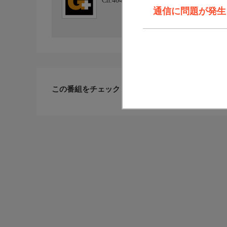
Ch.404
日テレジータス HD
通信に問題が発生しま
この番組をチェックした人が見ている番組