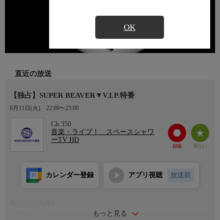
OK
直近の放送
【独占】SUPER BEAVER▼V.I.P.特番
8月11日(火)
22:00〜23:00
Ch.350
音楽・ライブ！ スペースシャワ
ーTV HD
カレンダー登録
アプリ視聴
放送前
番組詳細内容1
もっと見る
【番組内容】