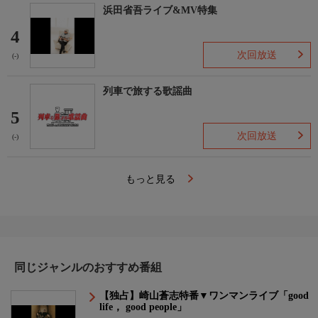
浜田省吾ライブ&MV特集
【番組内容】
SUPER BEAVERの「歴史」と「今」が詰まった濃密な60分を、
4
ぜひお見逃しなく！
次回放送
(-)
※2026年7月に放送した番組のアンコール放送です。
列車で旅する歌謡曲
＜出演＞
5
SUPER BEAVER
次回放送
(-)
＜コメント出演＞
NAOKI(10-FEET)
もっと見る
NOBUYA(ROTTENGRAFFTY)
ダイスケはん(マキシマム ザ ホルモン)
トンツカタン森本
同じジャンルのおすすめ番組
【独占】崎山蒼志特番▼ワンマンライブ「good
life， good people」