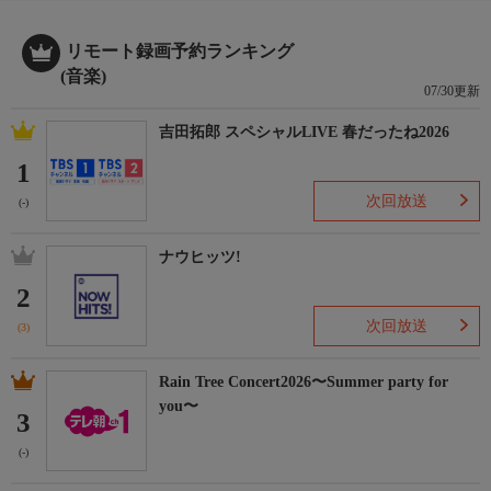
を担当していたSPACE SHOWER MUSICにまつわるエピソードか
らトークがスタート。2013年のスペースシャワーTV初登場時の
コメントをはじめ、膨大な過去素材から厳選した秘蔵映像をオン
リモート録画予約ランキング
エア。
(音楽)
07/30更新
【番組内容】
吉田拓郎 スペシャルLIVE 春だったね2026
1
番組詳細内容2
次回放送
(-)
さらに、彼らを深く知る盟友やスタッフ陣がコメント出演。
NAOKI(10-FEET)、NOBUYA(ROTTENGRAFFTY)、ダイスケはん
ナウヒッツ!
(マキシマム ザ ホルモン)、トンツカタン森本、そしてスペース
2
シャワーのスタッフたちが、それぞれの視点から彼らの不変の魅
力を熱く語ります。
次回放送
(3)
【番組内容】
番組後半では、メンバー4人が揃って最新アルバム『人生』の核
Rain Tree Concert2026〜Summer party for
心に迫るインタビューを敢行。さらに、彼らの“現在地”となるツ
you〜
アー「都会のラクダ TOUR 2026-2027 〜ラクダの人生、ゴーゴー
3
ゴー〜」の初日、7月7日(火)に広島文化学園HBGホールで開催さ
(-)
れた公演の舞台裏にも密着。