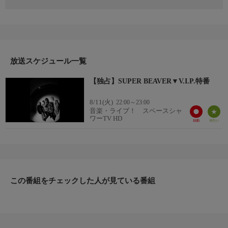
【V.I.P. ―SUPER BEAVER―
SUPER BEAVER×SPACE SHOWER TVの【人生】】
2025年に20周年アニバーサリーイヤーを迎えたSUPER
BEAVER。舞台裏を密着カメラを通して余すことなく映し出す映
画『SUPER BEAVER LIVE & DOCUMENTARY -現在地-』が5月
22日(金)に全国公開。8月から9月にかけて２大ドームツアーを開
放送スケジュール一覧
催。チケットは全公演ソールドアウト。6月24日(水)にはニュー
【独占】SUPER BEAVER▼V.I.P.特番
アルバム『人生』をリリース！
8/11(火)
22:00～23:00
【番組内容】
音楽・ライブ！ スペースシャ
スペースシャワーTVでは、これらを記念し7月度のマンスリーア
ワーTV HD
ーティスト【V.I.P.】に迎え大特集！その目玉として、7月30日
(木)22:00より、撮り下ろしの特別番組『V.I.P. ―SUPER
BEAVER―』を放送します。
サブタイトルに「SUPER BEAVER×SPACE SHOWER TVの【人
生】」を掲げた本番組では、両者の歩みを貴重なアーカイブ映像
この番組をチェックした人が見ている番組
とともに紐解きます。
【番組内容】
2012年の自主レーベル「I×L×P× RECORDS」立ち上げ当時、流通