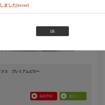
した[error]
OK
イクス プレミアムピロー
録画予約
見たい