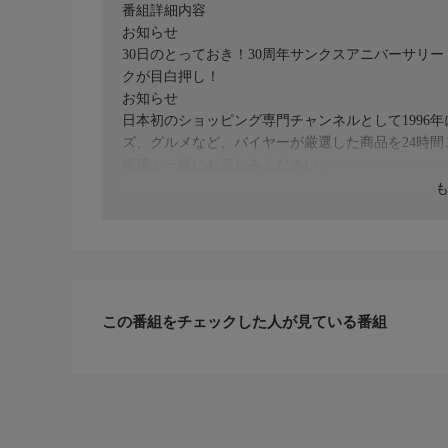
番組詳細内容
お知らせ
30日のとっておき！30周年サンクスアニバーサリ
クが目白押し！
お知らせ
日本初のショッピング専門チャンネルとして1996
ズ、グルメなど、バイヤーが厳選した商品を24時
場感と一緒にお楽しみください。
＊ライブ放送につき、番組および商品内容に変更が
ＨＰ：https://www.shopch.jp
この番組をチェックした人が見ている番組