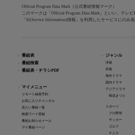
Official Program Data Mark（公式番組情報マーク）
このマークは「Official Program Data Mark」といい
「SI(Service Information)情報」を利用したサービ
番組表
ジャンル
番組検索
洋画
邦画
番組表・チラシPDF
海外ドラマ
国内ドラマ
マイメニュー
アジアドラマ
リモート録画予約
韓流まつり
お気に入りチャンネル
スポーツ
見たい番組一覧
プロ野球
検索ワード登録
サッカー
番組お知らせメール
ゴルフ
マイ番組ページ
テニス