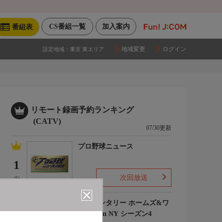
CS番組一覧
加入案内
番組表
地域変更
ログイン
設定地域：
東京 東エリア
リモート録画予約ランキング
(CATV)
07/30更新
プロ野球ニュース
1
次回放送
(5)
エレメンタリー ホームズ&ワ
トソン in NY シーズン4
2