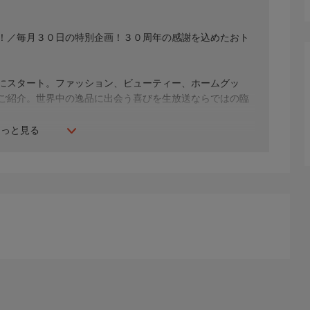
ー！／毎月３０日の特別企画！３０周年の感謝を込めたおト
年にスタート。ファッション、ビューティー、ホームグッ
間ご紹介。世界中の逸品に出会う喜びを生放送ならではの臨
もっと見る
生じる場合もございます。