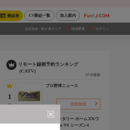
CS番組一覧
加入案内
番組表
地域変更
ログイン
設定地域：
東京 東エリア
リモート録画予約ランキング
(CATV)
07/30更新
プロ野球ニュース
1
次回放送
(5)
エレメンタリー ホームズ&ワ
トソン in NY シーズン4
2