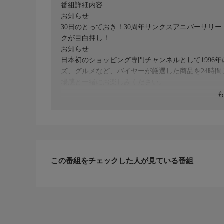
番組詳細内容
お知らせ
30日のとっておき！30周年サンクスアニバーサリ
クが目白押し！
お知らせ
日本初のショッピング専門チャンネルとして1996
ズ、グルメなど、バイヤーが厳選した商品を24時
場感と一緒にお楽しみください。
＊ライブ放送につき、番組および商品内容に変更が
ＨＰ：https://www.shopch.jp
この番組をチェックした人が見ている番組