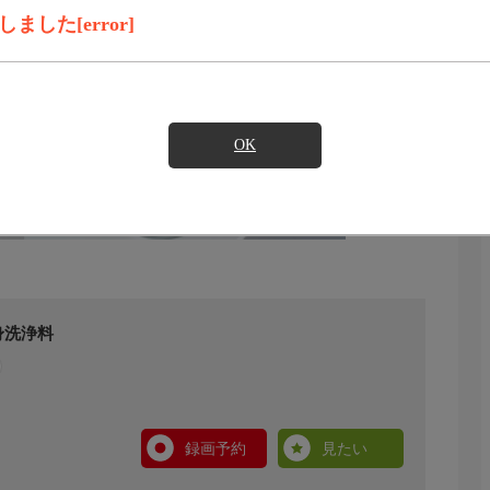
した[error]
OK
身洗浄料
録画予約
見たい