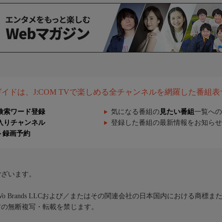
組ガイドは、J:COM TVで楽しめる全チャンネルを網羅した番組
検索ワード登録
気になる番組の
見たい番組
一覧への
入りチャンネル
登録した番組の最新情報をお知らせ
ト録画予約
ございます。
iVo Brands LLCおよび／またはその関連会社の日本国内における商標
材の無断複写・転載を禁じます。