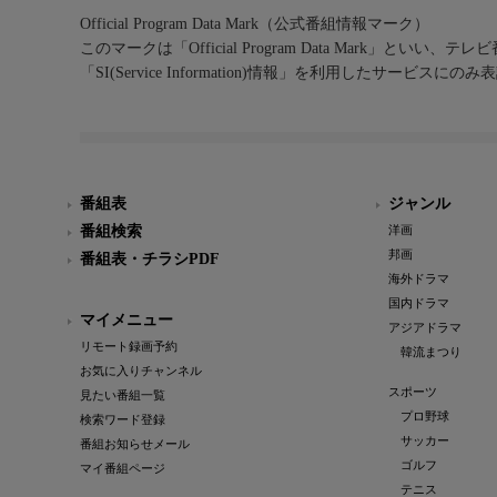
Official Program Data Mark（公式番組情報マーク）
このマークは「Official Program Data Mark」といい
「SI(Service Information)情報」を利用したサービ
番組表
ジャンル
番組検索
洋画
邦画
番組表・チラシPDF
海外ドラマ
国内ドラマ
マイメニュー
アジアドラマ
リモート録画予約
韓流まつり
お気に入りチャンネル
スポーツ
見たい番組一覧
プロ野球
検索ワード登録
サッカー
番組お知らせメール
ゴルフ
マイ番組ページ
テニス