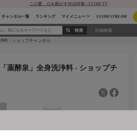
この夏、心を動かす作品特集 | J:COM TV
チャンネル一覧
ランキング
マイメニュー
J:COM STREAM
詳細検索
料 - ショップチャンネル
「薬酵泉」全身洗浄料 - ショップチ