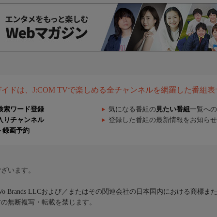
組ガイドは、J:COM TVで楽しめる全チャンネルを網羅した番組
検索ワード登録
気になる番組の
見たい番組
一覧への
入りチャンネル
登録した番組の最新情報をお知らせ
ト録画予約
ございます。
iVo Brands LLCおよび／またはその関連会社の日本国内における商標
材の無断複写・転載を禁じます。