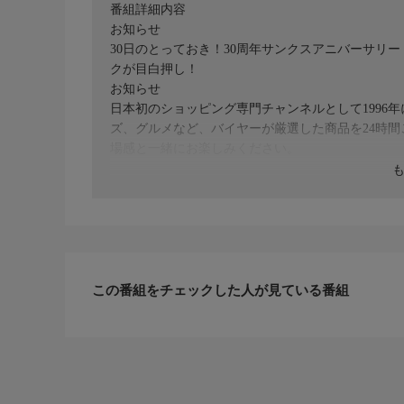
番組詳細内容
お知らせ
30日のとっておき！30周年サンクスアニバーサリ
クが目白押し！
お知らせ
日本初のショッピング専門チャンネルとして1996
ズ、グルメなど、バイヤーが厳選した商品を24時
場感と一緒にお楽しみください。
＊ライブ放送につき、番組および商品内容に変更が
ＨＰ：https://www.shopch.jp
この番組をチェックした人が見ている番組