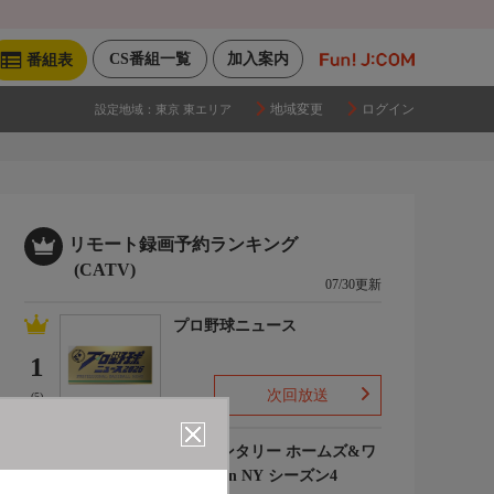
CS番組一覧
加入案内
番組表
地域変更
ログイン
設定地域：
東京 東エリア
リモート録画予約ランキング
(CATV)
07/30更新
プロ野球ニュース
1
次回放送
(5)
エレメンタリー ホームズ&ワ
トソン in NY シーズン4
2