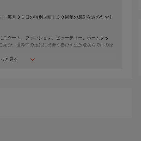
ー！／毎月３０日の特別企画！３０周年の感謝を込めたおト
年にスタート。ファッション、ビューティー、ホームグッ
間ご紹介。世界中の逸品に出会う喜びを生放送ならではの臨
もっと見る
生じる場合もございます。