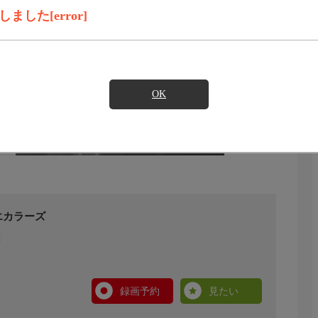
した[error]
OK
エカラーズ
録画予約
見たい