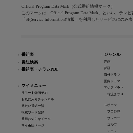
Official Program Data Mark（公式番組情報マーク）
このマークは「Official Program Data Mark」といい
「SI(Service Information)情報」を利用したサービ
番組表
ジャンル
番組検索
洋画
邦画
番組表・チラシPDF
海外ドラマ
国内ドラマ
マイメニュー
アジアドラマ
リモート録画予約
韓流まつり
お気に入りチャンネル
スポーツ
見たい番組一覧
プロ野球
検索ワード登録
サッカー
番組お知らせメール
ゴルフ
マイ番組ページ
テニス