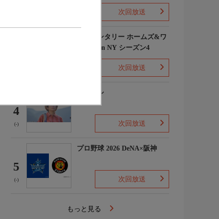
次回放送
(1)
エレメンタリー ホームズ&ワ
トソン in NY シーズン4
3
次回放送
(2)
下山メシ
4
次回放送
(-)
プロ野球 2026 DeNA×阪神
5
次回放送
(-)
もっと見る