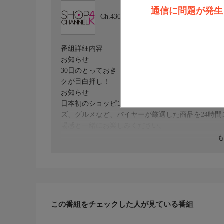
通信に問題が発生しま
Ch.430
ショップチャンネル ４Ｋ
番組詳細内容
お知らせ
30日のとっておき！30周年サンクスアニバーサリ
クが目白押し！
お知らせ
日本初のショッピング専門チャンネルとして1996
ズ、グルメなど、バイヤーが厳選した商品を24時
場感と一緒にお楽しみください。
＊ライブ放送につき、番組および商品内容に変更が
ＨＰ：https://www.shopch.jp
この番組をチェックした人が見ている番組