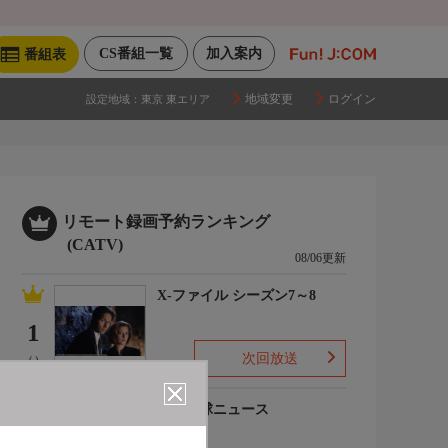
CS番組一覧
加入案内
番組表
地域変更
ログイン
設定地域：
東京 東エリア
リモート録画予約ランキング
(CATV)
08/06更新
X-ファイル シーズン7～8
1
次回放送
(-)
プロ野球ニュース
2