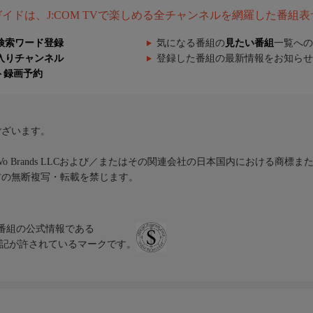
組ガイドは、J:COM TVで楽しめる全チャンネルを網羅した番組
検索ワード登録
気になる番組の
見たい番組
一覧への
入りチャンネル
登録した番組の最新情報をお知らせ
ト録画予約
ございます。
iVo Brands LLCおよび／またはその関連会社の日本国内における商標
材の無断複写・転載を禁じます。
、テレビ番組の公式情報である
スにのみ表記が許されているマークです。