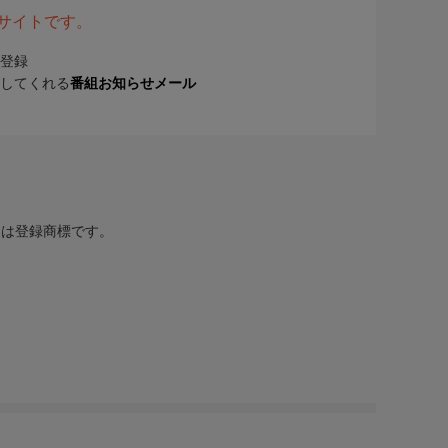
表サイトです。
登録
してくれる
番組お知らせメール
または登録商標です。