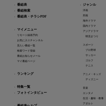
番組表
ジャンル
番組検索
洋画
邦画
番組表・チラシPDF
海外ドラマ
国内ドラマ
マイメニュー
アジアドラマ
リモート録画予約
韓流まつり
お気に入りチャンネル
スポーツ
見たい番組一覧
プロ野球
検索ワード登録
サッカー
番組お知らせメール
ゴルフ
マイ番組ページ
テニス
ランキング
アニメ・キッズ
ディズニー
特集一覧
音楽
フォトインタビュー
エンタメ
生活・趣味・教養
アダルト
番組表ヘルプ