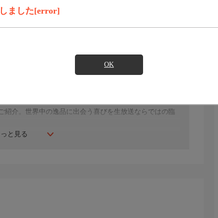
した[error]
見たい
OK
ー！／毎月３０日の特別企画！３０周年の感謝を込めたおト
年にスタート。ファッション、ビューティー、ホームグッ
間ご紹介。世界中の逸品に出会う喜びを生放送ならではの臨
もっと見る
生じる場合もございます。