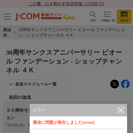
この夏、心を動かす作品特集 | J:COM TV
検索
CS番組一覧
番組表
番組
30周年サンクスアニバーサリー ビオール ファンデーショ
表
ン - ショップチャンネル ４Ｋ
30周年サンクスアニバーサリー ビオー
ル ファンデーション - ショップチャン
ネル ４Ｋ
放送スケジュール一覧
前回の放送
エラー
３０周年サンクスアニバーサリー ビオール ファンデーシ
ョン
通信に問題が発生しました[error]
7月30日(木)
09:00〜10:00