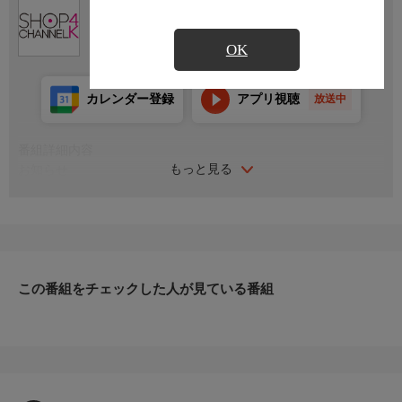
Ch.430
ショップチャンネル ４Ｋ
OK
カレンダー登録
アプリ視聴
放送中
番組詳細内容
もっと見る
お知らせ
30日のとっておき！30周年サンクスアニバーサリー！／毎月３０
日の特別企画！３０周年の感謝を込めたおトクが目白押し！
お知らせ
日本初のショッピング専門チャンネルとして1996年にスタート。
ファッション、ビューティー、ホームグッズ、グルメなど、バイ
ヤーが厳選した商品を24時間ご紹介。世界中の逸品に出会う喜び
この番組をチェックした人が見ている番組
を生放送ならではの臨場感と一緒にお楽しみください。
＊ライブ放送につき、番組および商品内容に変更が生じる場合も
ございます。
ＨＰ：https://www.shopch.jp