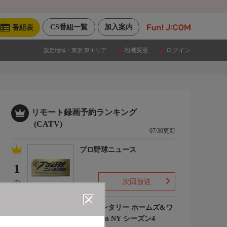
CS番組一覧
加入案内
番組表
地域変更
ログイン
設定地域：
東京 東エリア
リモート録画予約ランキング
(CATV)
07/30更新
プロ野球ニュース
1
次回放送
(5)
エレメンタリー ホームズ&ワ
トソン in NY シーズン4
2