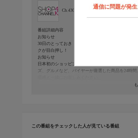
通信に問題が発生しま
Ch.430
ショップチャンネル ４Ｋ
番組詳細内容
お知らせ
30日のとっておき！30周年サンクスアニバーサリ
クが目白押し！
お知らせ
日本初のショッピング専門チャンネルとして1996
ズ、グルメなど、バイヤーが厳選した商品を24時
場感と一緒にお楽しみください。
＊ライブ放送につき、番組および商品内容に変更が
ＨＰ：https://www.shopch.jp
この番組をチェックした人が見ている番組