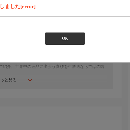
した[error]
見たい
OK
ー！／毎月３０日の特別企画！３０周年の感謝を込めたおト
年にスタート。ファッション、ビューティー、ホームグッ
間ご紹介。世界中の逸品に出会う喜びを生放送ならではの臨
もっと見る
生じる場合もございます。