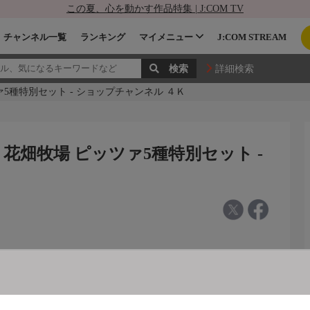
この夏、心を動かす作品特集 | J:COM TV
チャンネル一覧
ランキング
マイメニュー
J:COM STREAM
詳細検索
5種特別セット - ショップチャンネル ４Ｋ
花畑牧場 ピッツァ5種特別セット -
ピッツァ５種特別セット