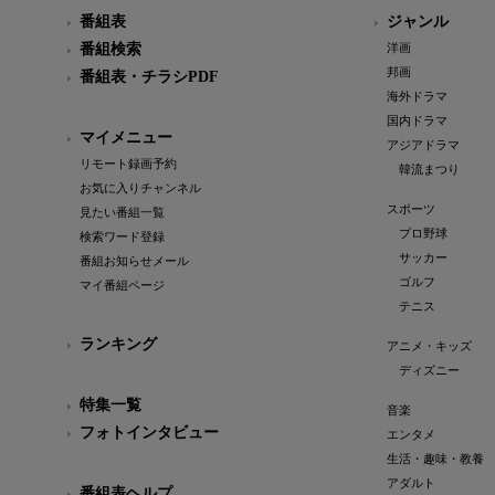
番組表
ジャンル
番組検索
洋画
邦画
番組表・チラシPDF
海外ドラマ
国内ドラマ
マイメニュー
アジアドラマ
リモート録画予約
韓流まつり
お気に入りチャンネル
スポーツ
見たい番組一覧
プロ野球
検索ワード登録
サッカー
番組お知らせメール
ゴルフ
マイ番組ページ
テニス
ランキング
アニメ・キッズ
ディズニー
特集一覧
音楽
フォトインタビュー
エンタメ
生活・趣味・教養
アダルト
番組表ヘルプ