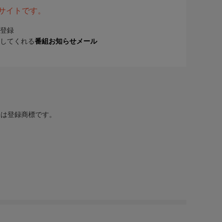
表サイトです。
登録
してくれる
番組お知らせメール
または登録商標です。