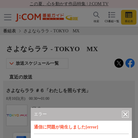
この夏、心を動かす作品特集 | J:COM TV
検索
CS番組一覧
番組表
番組表
さよならララ - TOKYO MX
さよならララ - TOKYO MX
放送スケジュール一覧
直近の放送
さよならララ ＃６「わたしを照らす光」
8月10日(月)
00:30〜01:00
Ch.9
TOKYO MX
エラー
通信に問題が発生しました[error]