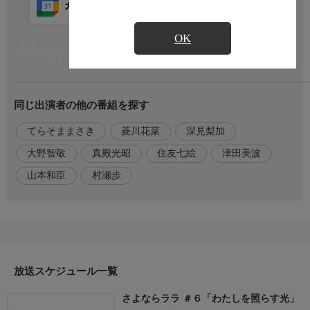
カレンダー登録
アプリ視聴
放送前
OK
あらすじ◇
もっと見る
「人魚と人間が愛し合うなんて許さない」
ララの姉・リサには並々ならぬ人間への恨みがあった。
リサとしもべのコータが人間として生きるようになった、その過
同じ出演者の他の番組を探す
去が明かされる。
てらそままさき
菱川花菜
深見梨加
出演者
【ララ】菱川花菜
大野智敬
真殿光昭
住友七絵
津田美波
【大津茉里】川石奈奈
山本和臣
村瀬歩
【グレイス】深見梨加
【ルカ】村瀬歩
【大津祥弥】大野智敬
【大津誠】真殿光昭
【大津江万】住友七絵
【ローワン】てらそままさき
放送スケジュール一覧
【リサ】津田美波
【コータ】山本和臣
さよならララ ＃６「わたしを照らす光」