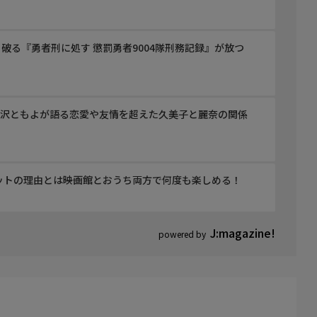
破る『勇者刑に処す 懲罰勇者9004隊刑務記録』が放つ
黒沢ともよが語る恋愛や友情を超えた久美子と麗奈の関係
ヒットの理由とは――映画館とおうち両方で何度も楽しめる！
J:magazine!
powered by