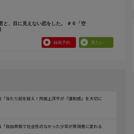
君と、目に見えない恋をした。 ＃６「空
]
録画予約
見たい
2「当たり前を疑え！阿座上洋平が『違和感』を大切に
1「自由奔放で社会性のなかった少年が表現者に変わる