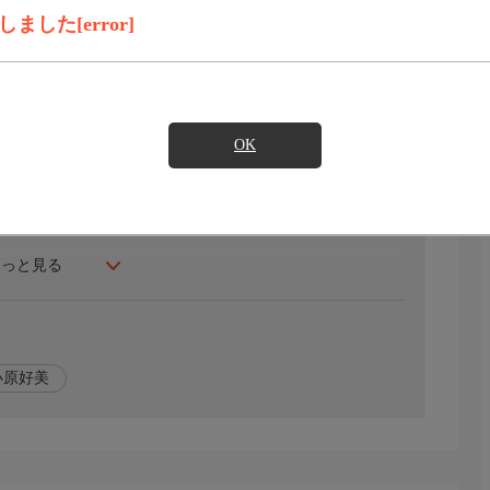
録画予約
見たい
した[error]
めに冬月を寮の部屋に招く。
グ良く雨が弱まり冬月を家まで送ることにする。
鳴海と早瀬に聞いてもらい、その流れで告白の予行練習を
OK
もっと見る
小原好美