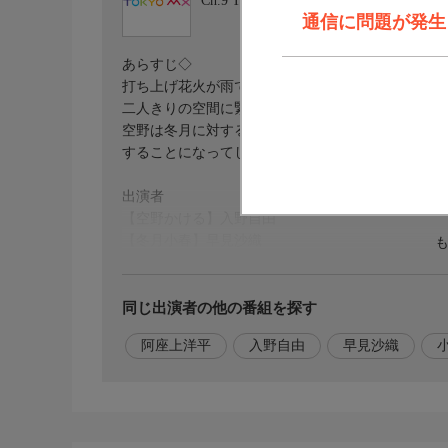
Ch.9
TOKYO MX
通信に問題が発生しま
あらすじ◇
打ち上げ花火が雨で中止になり、空野は雨宿りのた
二人きりの空間に緊張する空野だったが、タイミン
空野は冬月に対する気持ちの整理が付かないことを
することになってしまう。
出演者
【空野かける】入野自由
【冬月小春】早見沙織
【早瀬優子】小原好美
【鳴海潮】阿座上洋平
同じ出演者の他の番組を探す
阿座上洋平
入野自由
早見沙織