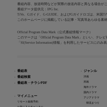
番組内容、放送時間などが実際の放送内容と異なる場合が
番組データ提供元：IPG Inc.
TiVo、Gガイド、G-GUIDE、およびGガイドロゴは、米国T
このホームページに掲載している記事・写真等あらゆる素
Official Program Data Mark（公式番組情報マーク）
このマークは「Official Program Data Mark」といい
「SI(Service Information)情報」を利用したサービ
番組表
ジャンル
番組検索
洋画
邦画
番組表・チラシPDF
海外ドラマ
国内ドラマ
マイメニュー
アジアドラマ
リモート録画予約
韓流まつり
お気に入りチャンネル