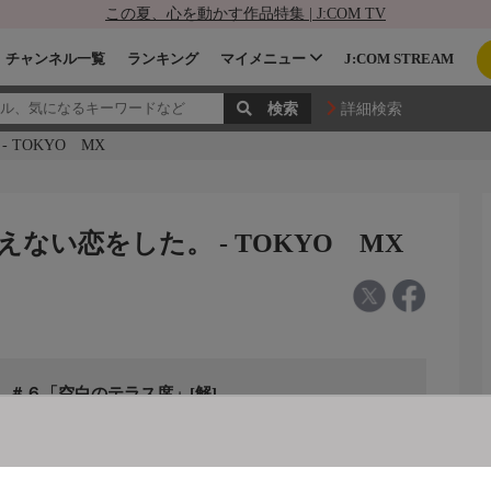
この夏、心を動かす作品特集 | J:COM TV
チャンネル一覧
ランキング
マイメニュー
J:COM STREAM
詳細検索
TOKYO MX
ない恋をした。 - TOKYO MX
＃６「空白のテラス席」[解]