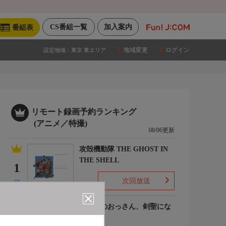
CS番組一覧
加入案内
番組表
地域変更
ログイン
設定地域：
東京 東エリア
リモート録画予約ランキング
(アニメ／特撮)
08/06更新
攻殻機動隊 THE GHOST IN
THE SHELL
1
次回放送
(2)
片田舎のおっさん、剣聖にな
るII
2