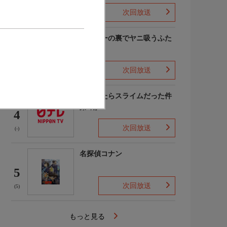
次回放送
(9)
スーパーの裏でヤニ吸うふた
り
3
次回放送
(7)
転生したらスライムだった件
第4期
4
次回放送
(-)
名探偵コナン
5
次回放送
(5)
もっと見る