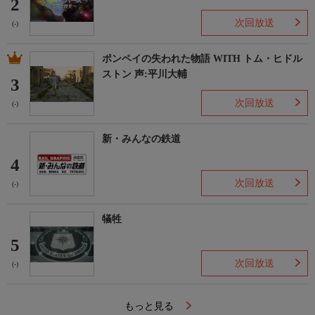
2
次回放送
(-)
ポンペイの失われた物語 WITH トム・ヒドル
ストン 声:平川大輔
3
次回放送
(-)
新・みんなの鉄道
4
次回放送
(-)
犠牲
5
次回放送
(-)
もっと見る