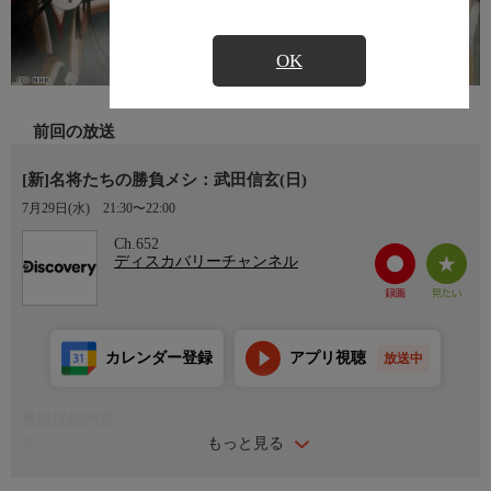
OK
前回の放送
[新]名将たちの勝負メシ：武田信玄(日)
7月29日(水)
21:30〜22:00
Ch.652
ディスカバリーチャンネル
カレンダー登録
アプリ視聴
放送中
番組詳細内容
もっと見る
番組詳細
歴史に名を刻んだ名将や偉人はどんな料理を食べていたのか？ネ