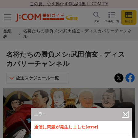
この夏、心を動かす作品特集 | J:COM TV
検索
CS番組一覧
番組表
番組
名将たちの勝負メシ:武田信玄 - ディスカバリーチャンネ
表
ル
名将たちの勝負メシ:武田信玄 - ディス
カバリーチャンネル
放送スケジュール一覧
エラー
通信に問題が発生しました[error]