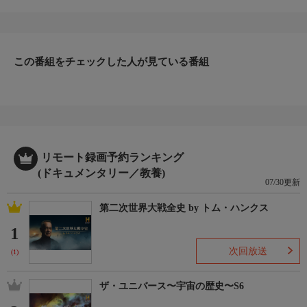
プチューンの３人が料理を再現しながら、その人物の生き方や哲
学を探る。今回は“甲斐の虎”と恐れられた名将・武田信玄。一皿
目の勝負メシはまさかの「ほうとう」。なんと食材から信玄の領
土拡大戦略や内政力が見えてくる！？二皿目、信玄が上杉謙信と
戦い続けた理由の一つに、求めてやまない謎の勝負メシの存在
この番組をチェックした人が見ている番組
が？！料理の世界から歴史を斬る、新感覚バラエティ！Ｍ
番組詳細
Ｃ：ネプチューン ナレーション：田中真弓
リモート録画予約ランキング
(ドキュメンタリー／教養)
07/30更新
第二次世界大戦全史 by トム・ハンクス
1
次回放送
(1)
ザ・ユニバース〜宇宙の歴史〜S6