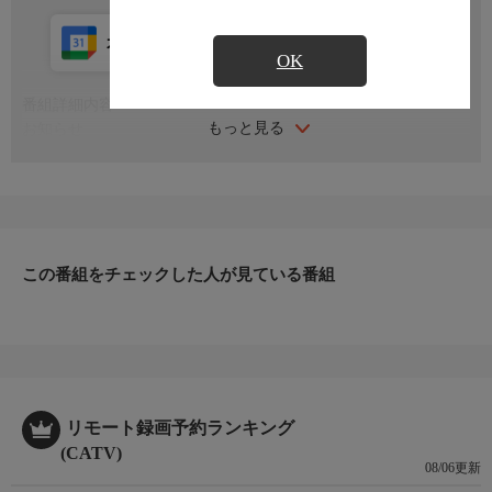
カレンダー登録
アプリ視聴
放送中
OK
番組詳細内容
もっと見る
お知らせ
日本初のショッピング専門チャンネルとして1996年にスタート。
ファッション、ビューティー、ホームグッズ、グルメなど、バイ
ヤーが厳選した商品を24時間ご紹介。世界中の逸品に出会う喜び
を生放送ならではの臨場感と一緒にお楽しみください。
＊ライブ放送につき、番組および商品内容に変更が生じる場合も
この番組をチェックした人が見ている番組
ございます。
ＨＰ：https://www.shopch.jp
リモート録画予約ランキング
(CATV)
08/06更新