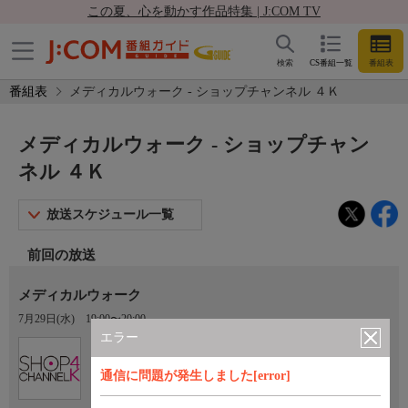
この夏、心を動かす作品特集 | J:COM TV
検索
CS番組一覧
番組表
番組表
メディカルウォーク - ショップチャンネル ４Ｋ
メディカルウォーク - ショップチャン
ネル ４Ｋ
放送スケジュール一覧
前回の放送
メディカルウォーク
7月29日(水)
19:00〜20:00
エラー
Ch.430
ショップチャンネル ４Ｋ
通信に問題が発生しました[error]