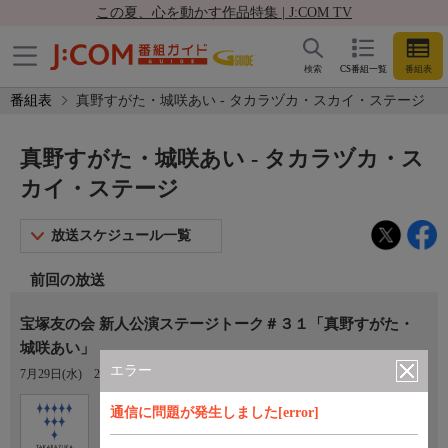
この夏、心を動かす作品特集 | J:COM TV
検索
CS番組一覧
番組表
番組表
真野すがた・城咲あい - タカラヅカ・スカイ・ステージ
真野すがた・城咲あい - タカラヅカ・ス
カイ・ステージ
放送スケジュール一覧
前回の放送
宝塚友の会 新人公演ステージトーク＃３１「真野すがた・
城咲あい」
エラー
7月29日(水)
23:00〜00:00
Ch.760
オプション
通信に問題が発生しました[error]
タカラヅカ・スカイ・ステージ