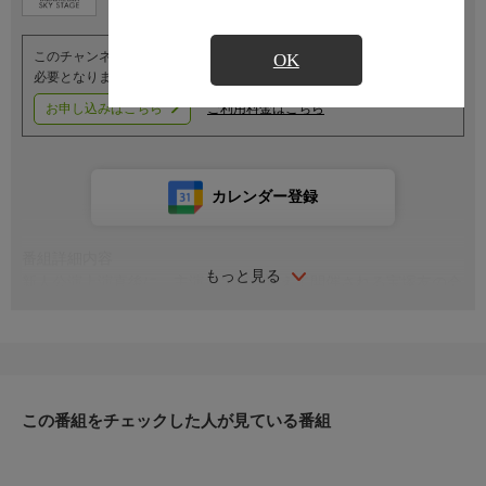
このチャンネルのご視聴には、オプションチャンネル(有料)のご契約が
OK
必要となります。
お申し込みはこちら
ご利用料金はこちら
カレンダー登録
番組詳細内容
もっと見る
新人公演上演直後に、主演コンビを迎えて開催される宝塚友の会
会員限定イベントの模様を紹介。今回の出演は、月組『JAZZYな
妖精たち』の真野すがた、城咲あい。
この番組をチェックした人が見ている番組