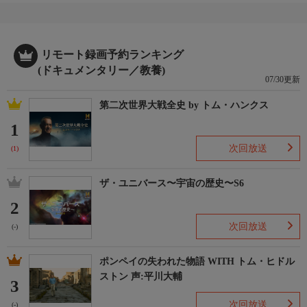
リモート録画予約ランキング
(ドキュメンタリー／教養)
07/30更新
第二次世界大戦全史 by トム・ハンクス
1
次回放送
(1)
ザ・ユニバース〜宇宙の歴史〜S6
2
次回放送
(-)
ポンペイの失われた物語 WITH トム・ヒドル
ストン 声:平川大輔
3
次回放送
(-)