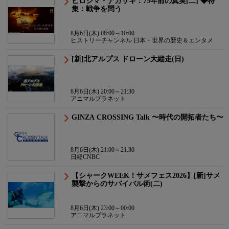
ヒロシマ・ナガサキ：75年前の真実[二] ◆特
集：戦争を問う
8月6日(木) 08:00～10:00
ヒストリーチャンネル 日本・世界の歴史＆エンタメ
[新]北アルプス ドローン大縦走(日)
8月6日(木) 20:00～21:30
アニマルプラネット
GINZA CROSSING Talk 〜時代の開拓者たち〜
8月6日(木) 21:00～21:30
日経CNBC
【シャークWEEK！サメフェス2026】[新]サメ
襲撃からのサバイバル術(二)
8月6日(木) 23:00～00:00
アニマルプラネット