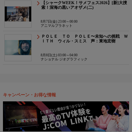
【シャークWEEK！サメフェス2026】[新]大捜
索！深海の黒いアオザメ(二)
8月7日(金) 23:00～00:00
アニマルプラネット
ＰＯＬＥ ＴＯ ＰＯＬＥ〜未知への挑戦 Ｗ
ＩＴＨ ウィル・スミス 声：東地宏樹
8月8日(土) 03:00～04:00
ナショナル ジオグラフィック
キャンペーン・お得な情報