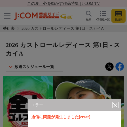
この夏、心を動かす作品特集 | J:COM TV
検索
CS番組一覧
番組表
番組表
2026 カストロールレディース 第1日 - スカイA
2026 カストロールレディース 第1日 - ス
カイA
放送スケジュール一覧
エラー
通信に問題が発生しました[error]