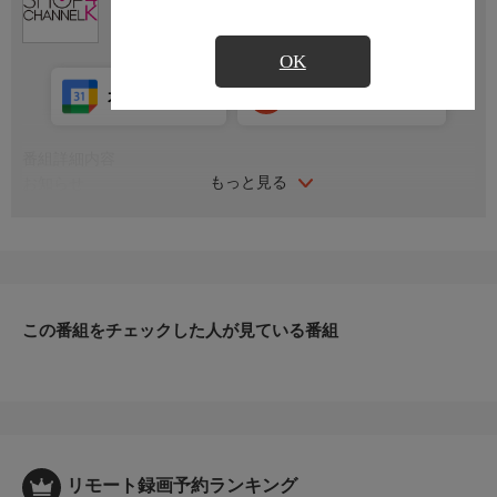
OK
カレンダー登録
アプリ視聴
放送中
番組詳細内容
もっと見る
お知らせ
日本初のショッピング専門チャンネルとして1996年にスタート。
ファッション、ビューティー、ホームグッズ、グルメなど、バイ
ヤーが厳選した商品を24時間ご紹介。世界中の逸品に出会う喜び
を生放送ならではの臨場感と一緒にお楽しみください。
＊ライブ放送につき、番組および商品内容に変更が生じる場合も
この番組をチェックした人が見ている番組
ございます。
ＨＰ：https://www.shopch.jp
リモート録画予約ランキング