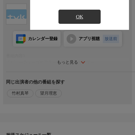
Ch.3
テレビ神奈川
OK
カレンダー登録
アプリ視聴
放送前
番組内容1
もっと見る
『ビューティーゴルフ３〜南澤からの挑戦状〜』
女子プロゴルファー竹村真琴プロと人気アナウンサー望月理恵が
同じ出演者の他の番組を探す
出演する新しいスタイルのゴルフ番組。アマチュアゴルファーが
南澤プロの指導を受け、プロに挑戦する「レッスン×対決型」ス
竹村真琴
望月理恵
タイルで、ラウンド中のミスや課題をその場で改善していく様子
が見どころです。
番組内容2
果たして、アマチュアチームは竹村プロに勝利できるのか？アマ
チュアゴルファーがプロゴルファーの壁を乗り越える瞬間を見ら
放送スケジュール一覧