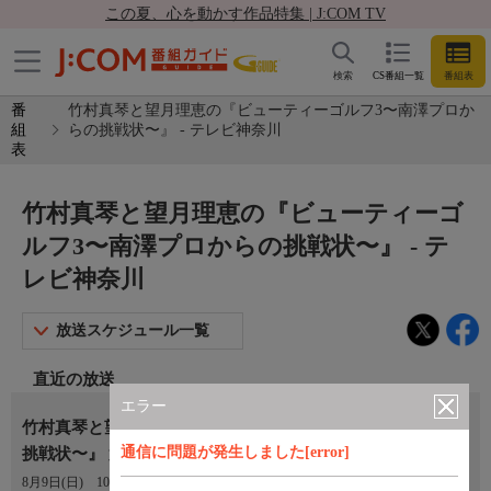
この夏、心を動かす作品特集 | J:COM TV
検索
CS番組一覧
番組表
番
竹村真琴と望月理恵の『ビューティーゴルフ3〜南澤プロか
組
らの挑戦状〜』 - テレビ神奈川
表
竹村真琴と望月理恵の『ビューティーゴ
ルフ3〜南澤プロからの挑戦状〜』 - テ
レビ神奈川
放送スケジュール一覧
直近の放送
エラー
竹村真琴と望月理恵の『ビューティーゴルフ３〜南澤からの
通信に問題が発生しました[error]
挑戦状〜』 第６回
8月9日(日)
10:00〜10:15