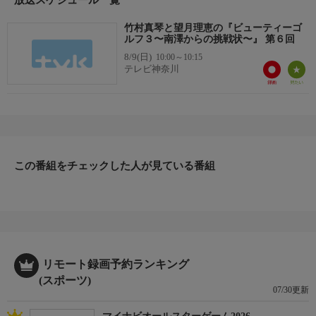
れるかもしれません。
竹村真琴と望月理恵の『ビューティーゴ
リアルなレッスン風景やプロ挑戦のスリル、プレーヤーの成長過
ルフ３〜南澤からの挑戦状〜』 第６回
程を楽しみつつ、自身のゴルフ技術向上のヒントも得られ、ゴル
8/9(日)
10:00～10:15
フファンにも、初心者にもおすすめの番組となっています。
テレビ神奈川
出演者
竹村真琴、望月理恵、南澤聡ほか
この番組をチェックした人が見ている番組
リモート録画予約ランキング
(スポーツ)
07/30更新