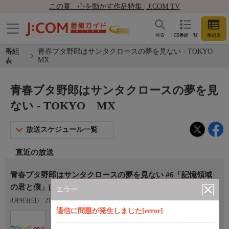
この夏、心を動かす作品特集 | J:COM TV
検索
CS番組一覧
番組表
番組
青春ブタ野郎はサンタクロースの夢を見ない - TOKYO
MX
表
青春ブタ野郎はサンタクロースの夢を見
ない - TOKYO MX
放送スケジュール一覧
直近の放送
青春ブタ野郎はサンタクロースの夢を見ない #6「記憶領域
の君と僕」[再]
エラー
8月9日(日)
21:30〜22:00
通信に問題が発生しました[error]
Ch.9
TOKYO MX