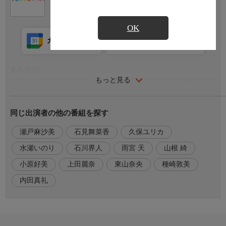
OK
カレンダー登録
アプリ視聴
放送前
あらすじ◇
もっと見る
ポルターガイストのような現象に襲われた郁実。思春期症候群か
と心配する咲太に郁実は、これを治す方法は、郁実が咲太を忘れ
ることだという。困惑する咲太に対し郁実は、咲太が「あの日」
同じ出演者の他の番組を探す
のことを思い出すのが先か、彼女が咲太のことを忘れるのが先
か、という勝負を提案する。
瀬戸麻沙美
石見舞菜香
久保ユリカ
郁実の言葉の真意を考えていた咲太は、梓川花楓のアルバイトの
様子を見に来ていたスクールカウンセラーの友部美和子から郁実
水瀬いのり
石川界人
雨宮 天
山根 綺
の話を聞く。
小原好美
上田麗奈
東山奈央
種崎敦美
出演者
内田真礼
【梓川咲太】石川界人
【桜島麻衣】瀬戸麻沙美
【広川卯月】雨宮 天
【赤城郁実】山根 綺