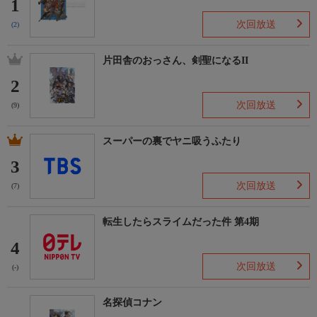
1
次回放送
(2)
片田舎のおっさん、剣聖になるII
2
次回放送
(9)
スーパーの裏でヤニ吸うふたり
3
次回放送
(7)
転生したらスライムだった件 第4期
4
次回放送
(-)
名探偵コナン