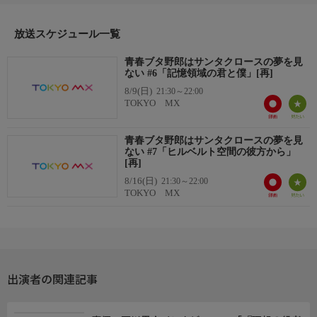
【姫路紗良】小原好美
【美東美織】石見舞菜香
放送スケジュール一覧
【ミニスカサンタ】上田麗奈
【古賀朋絵】東山奈央
青春ブタ野郎はサンタクロースの夢を見
ない #6「記憶領域の君と僕」[再]
【双葉理央】種崎敦美(※崎は「立つ崎」)
8/9(日)
【豊浜のどか】内田真礼
21:30～22:00
TOKYO MX
【梓川花楓】久保ユリカ
【牧之原翔子】水瀬いのり
青春ブタ野郎はサンタクロースの夢を見
ない #7「ヒルベルト空間の彼方から」
[再]
8/16(日)
21:30～22:00
TOKYO MX
出演者の関連記事