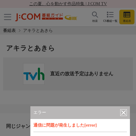
この夏、心を動かす作品特集 | J:COM TV
検索
CS番組一覧
番組表
番組表
アキラとあきら
アキラとあきら
直近の放送予定はありません
エラー
通信に問題が発生しました[error]
同じジャンルのおすすめ番組