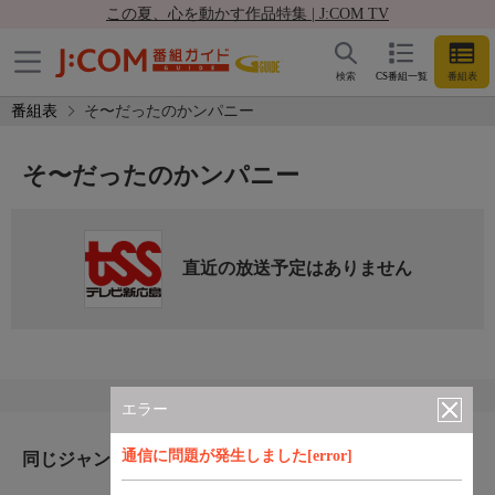
この夏、心を動かす作品特集 | J:COM TV
検索
CS番組一覧
番組表
番組表
そ〜だったのかンパニー
そ〜だったのかンパニー
直近の放送予定はありません
エラー
通信に問題が発生しました[error]
同じジャンルのおすすめ番組