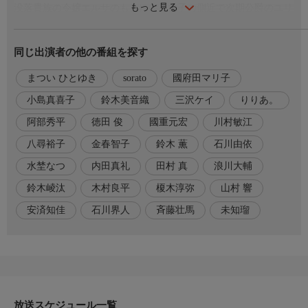
もっと見る
没落貴族の令嬢エルサのもとに、王太子の側近で次期公爵のユリ
ウスから突然の求婚が。
出会ったその日に“契約結婚"をした二人。
同じ出演者の他の番組を探す
「きみを愛するつもりは一切ない」と言い放つユリウスだが、
エルサのまっすぐな温かさに触れ、少しずつ心を通わせていくー
まつい ひとゆき
sorato
國府田マリ子
ー。
小島真喜子
鈴木美音織
三沢ケイ
りりあ。
こじらせ次期公爵×前向き令嬢の、
阿部秀平
徳田 俊
國重元宏
川村敏江
契約結婚から始まる尊さMAX“ムズキュン"ハートフルラブコメデ
ィ。
八尋裕子
金春智子
鈴木 薫
石川由依
水埜なつ
内田真礼
田村 真
浪川大輔
◇声の出演
鈴木崚汰
木村良平
榎木淳弥
山村 響
エルサ・ユカライネン:石川由依
ユリウス・ロイアス:斉藤壮馬
安済知佳
石川界人
斉藤壮馬
未知瑠
ヤルモ・パルニラ:石川界人
セラフィーナ・パルニラ:安済知佳
レベッカ・リーコネン:山村 響
ハンネス・ユカライネン:榎木淳弥
アレクシス・ヨーセフ・ラルト:木村良平
イエレ・エクルース:鈴木崚汰
放送スケジュール一覧