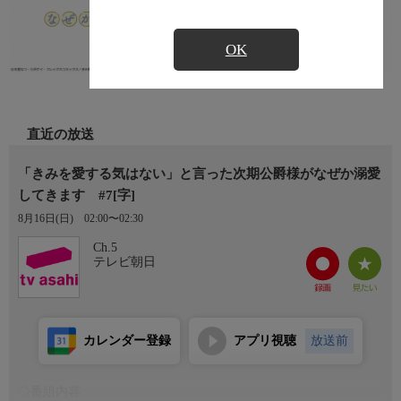
OK
直近の放送
「きみを愛する気はない」と言った次期公爵様がなぜか溺愛
してきます #7[字]
8月16日(日)
02:00〜02:30
Ch.5
テレビ朝日
カレンダー登録
アプリ視聴
放送前
◇番組内容