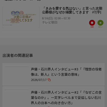
ルーカス・ユカライネン:浪川大輔
ソフィア・ユカライネン:國府田マリ子
「きみを愛する気はない」と言った次期
スティム:田村 真
公爵様がなぜか溺愛してきます #7[字]
ターニャ:内田真礼
8/16(日)
02:00～02:30
テレビ朝日
◇スタッフ
漫画:水埜なつ/原作:三沢ケイ(「COMICポラリス」連載/フレック
スコミックス刊)
監督:まつい ひとゆき
演出設計:鈴木 薫
シリーズ構成:金春智子
出演者の関連記事
キャラクターデザイン:八尋裕子
サブキャラクターデザイン:杉本幸子・川村敏江・鈴木美音織
声優・石川界人インタビュー#3「『理想の役者
像は、新人』という言葉の意味」
◇スタッフ2
2026/07/17
美術監督:高橋 忍(スタジオアカンサス)
美術設定:西川淳一郎
プロップデザイン:園田大勢
声優・石川界人インタビュー#2「『なぜこの言
色彩設計:小島真喜子(スタジオロード)
葉なのか』。一文字レベルまで妥協しない石川
撮影監督:國重元宏
界人の台本への向き合い方」
編集:徳田 俊