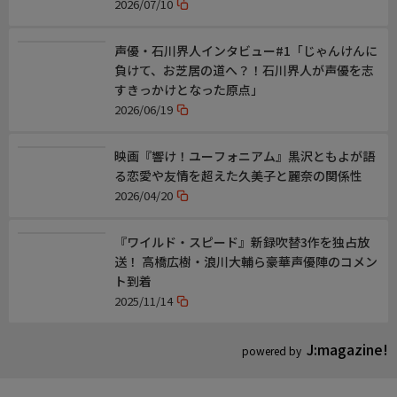
2026/07/10
音楽:未知瑠
音響監督:阿部秀平
声優・石川界人インタビュー#1「じゃんけんに
音響制作:セイバーリンクス
負けて、お芝居の道へ？！石川界人が声優を志
アニメーション制作:ゼロジー×グラス
すきっかけとなった原点」
2026/06/19
◇主題歌
オープニングテーマ:りりあ。「いつかちゃんと。」
エンディングテーマ:sorato「最終回」
映画『響け！ユーフォニアム』黒沢ともよが語
る恋愛や友情を超えた久美子と麗奈の関係性
◇おしらせ
2026/04/20
※この番組は放送時間が変更になる場合があります
『ワイルド・スピード』新録吹替3作を独占放
◆TVアニメ公式サイト https://kimiai-anime.com/
送！ 高橋広樹・浪川大輔ら豪華声優陣のコメン
◆作品公式X @kimiai_official(https://x.com/kimiai_official)
ト到着
2025/11/14
J:magazine!
powered by