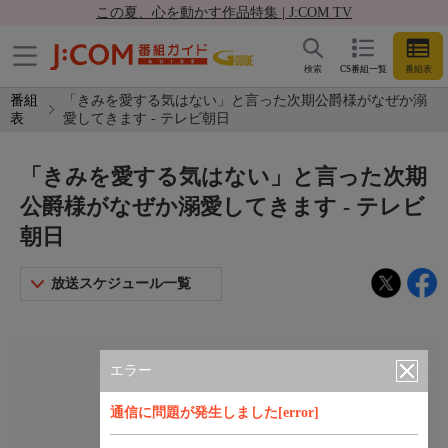
この夏、心を動かす作品特集 | J:COM TV
検索
CS番組一覧
番組表
番組
「きみを愛する気はない」と言った次期公爵様がなぜか溺
表
愛してきます - テレビ朝日
「きみを愛する気はない」と言った次期
公爵様がなぜか溺愛してきます - テレビ
朝日
放送スケジュール一覧
エラー
通信に問題が発生しました[error]